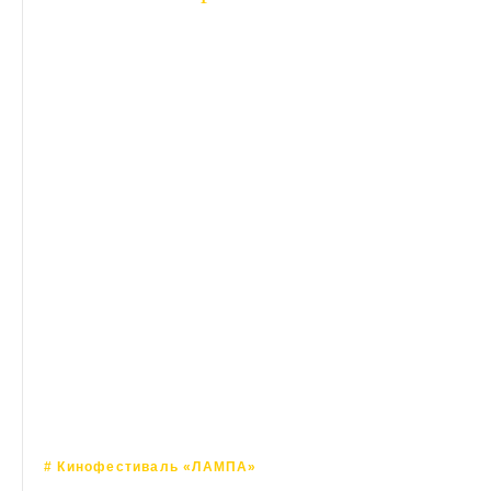
Ночной показ кинофестиваля «ЛАМПА» в
Перми
# Кинофестиваль «ЛАМПА»