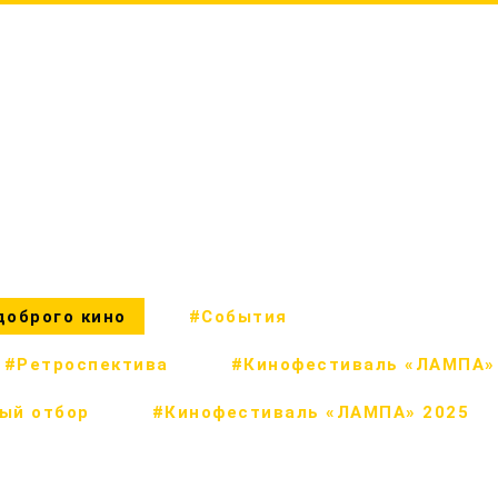
крутыми актёрами
#Детский трек
доброго кино
#События
#Ретроспектива
#Кинофестиваль «ЛАМПА»
ый отбор
#Кинофестиваль «ЛАМПА» 2025