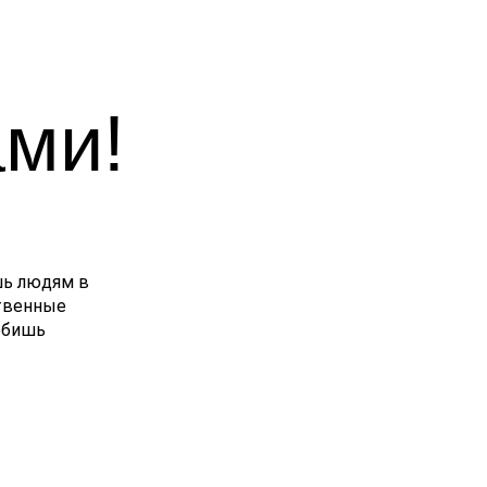
ами!
шь людям в
ственные
любишь