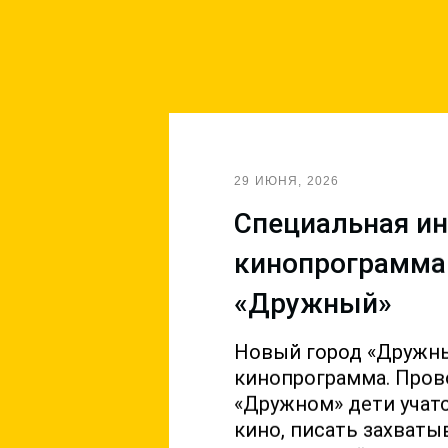
29 ИЮНЯ, 2026
Cпециальная и
кинопрограмма
«Дружный»
Новый город «Дружны
кинопрограмма. Прово
«Дружном» дети учат
кино, писать захват