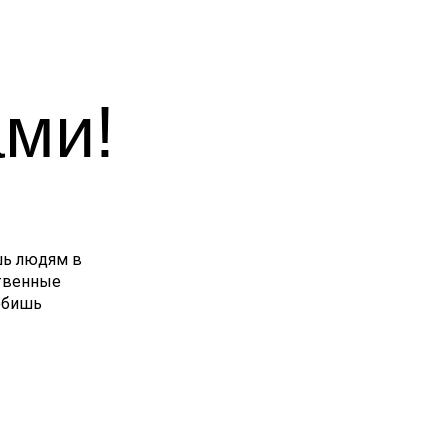
ами!
шь людям в
ственные
любишь