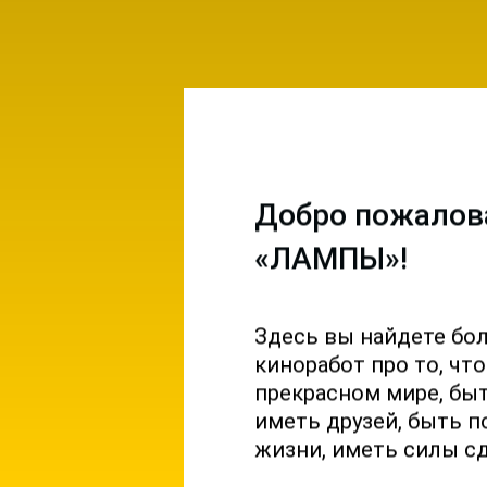
Добро пожалов
«ЛАМПЫ»!
Здесь вы найдете бо
емы и
киноработ про то, чт
ы на
прекрасном мире, б
 и
иметь друзей, быть п
жизни, иметь силы с