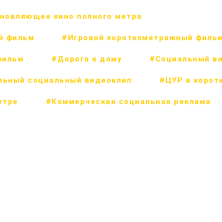
новляющее кино полного метра
й фильм
#Игровой короткометражный филь
фильм
#Дорога к дому
#Социальный в
льный социальный видеоклип
#ЦУР в корот
етре
#Коммерческая социальная реклама