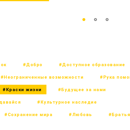
рок
#Добро
#Доступное образование
#Неограниченные возможности
#Рука пом
#Краски жизни
#Будущее за нами
сдавайся
#Культурное наследие
#Сохранение мира
#Любовь
#Братья