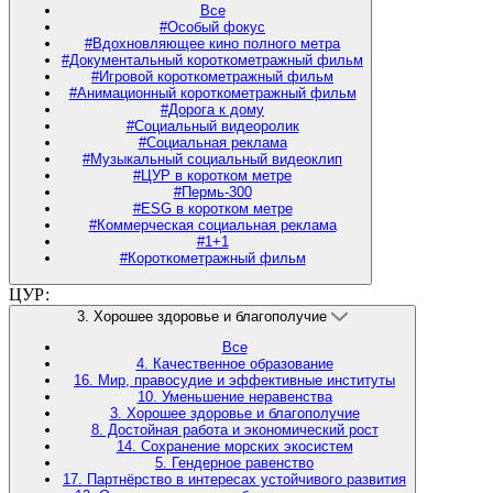
Все
#Особый фокус
#Вдохновляющее кино полного метра
#Документальный короткометражный фильм
#Игровой короткометражный фильм
#Анимационный короткометражный фильм
#Дорога к дому
#Социальный видеоролик
#Социальная реклама
#Музыкальный социальный видеоклип
#ЦУР в коротком метре
#Пермь-300
#ESG в коротком метре
#Коммерческая социальная реклама
#1+1
#Короткометражный фильм
ЦУР:
3. Хорошее здоровье и благополучие
Все
4. Качественное образование
16. Мир, правосудие и эффективные институты
10. Уменьшение неравенства
3. Хорошее здоровье и благополучие
8. Достойная работа и экономический рост
14. Сохранение морских экосистем
5. Гендерное равенство
17. Партнёрство в интересах устойчивого развития