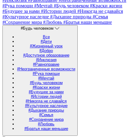
#Инклюзия
#Равноправие
#Неограниченные возможности
#Рука помощи
#Мечтай
#Будь человеком
#Краски жизни
#Будущее за нами
#Истории людей
#Никогда не сдавайся
#Культурное наследие
#Дыхание природы
#Семья
#Сохранение мира
#Любовь
#Братья наши меньшие
#Будь человеком
Все
#Дети
#Жизненный урок
#Добро
#Доступное образование
#Инклюзия
#Равноправие
#Неограниченные возможности
#Рука помощи
#Мечтай
#Будь человеком
#Краски жизни
#Будущее за нами
#Истории людей
#Никогда не сдавайся
#Культурное наследие
#Дыхание природы
#Семья
#Сохранение мира
#Любовь
#Братья наши меньшие