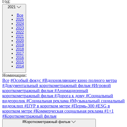
Год:
2021
Все
2025
2024
2023
2022
2021
2020
2019
2018
2017
2016
2015
2014
Номинации:
Все
#Особый фокус
#Вдохновляющее кино полного метра
#Документальный короткометражный фильм
#Игровой
короткометражный фильм
#Анимационный
короткометражный фильм
#Дорога к дому
#Социальный
видеоролик
#Социальная реклама
#Музыкальный социальный
видеоклип
#ЦУР в коротком метре
#Пермь-300
#ESG в
коротком метре
#Коммерческая социальная реклама
#1+1
#Короткометражный фильм
#Короткометражный фильм