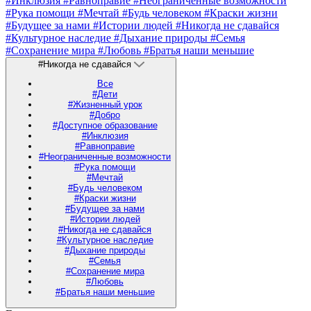
#Инклюзия
#Равноправие
#Неограниченные возможности
#Рука помощи
#Мечтай
#Будь человеком
#Краски жизни
#Будущее за нами
#Истории людей
#Никогда не сдавайся
#Культурное наследие
#Дыхание природы
#Семья
#Сохранение мира
#Любовь
#Братья наши меньшие
#Никогда не сдавайся
Все
#Дети
#Жизненный урок
#Добро
#Доступное образование
#Инклюзия
#Равноправие
#Неограниченные возможности
#Рука помощи
#Мечтай
#Будь человеком
#Краски жизни
#Будущее за нами
#Истории людей
#Никогда не сдавайся
#Культурное наследие
#Дыхание природы
#Семья
#Сохранение мира
#Любовь
#Братья наши меньшие