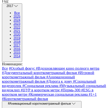
Год:
2017
Все
2025
2024
2023
2022
2021
2020
2019
2018
2017
2016
2015
2014
Номинации:
Все
#Особый фокус
#Вдохновляющее кино полного метра
#Документальный короткометражный фильм
#Игровой
короткометражный фильм
#Анимационный
короткометражный фильм
#Дорога к дому
#Социальный
видеоролик
#Социальная реклама
#Музыкальный социальный
видеоклип
#ЦУР в коротком метре
#Пермь-300
#ESG в
коротком метре
#Коммерческая социальная реклама
#1+1
#Короткометражный фильм
#Анимационный короткометражный фильм