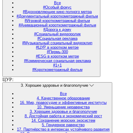
Все
#Особый фокус
#Вдохновляющее кино полного метра
#Документальный короткометражный фильм
#Игровой короткометражный фильм
#Анимационный короткометражный фильм
#Дорога к дому
#Социальный видеоролик
#Социальная реклама
#Музыкальный социальный видеоклип
#ЦУР в коротком метре
#Пермь-300
#ESG в коротком метре
#Коммерческая социальная реклама
#1+1
#Короткометражный фильм
ЦУР:
3. Хорошее здоровье и благополучие
Все
4. Качественное образование
16. Мир, правосудие и эффективные институты
10. Уменьшение неравенства
3. Хорошее здоровье и благополучие
8. Достойная работа и экономический рост
14. Сохранение морских экосистем
5. Гендерное равенство
17. Партнёрство в интересах устойчивого развития