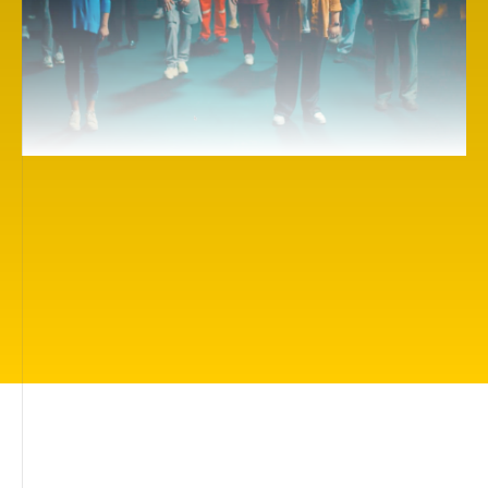
Здесь вы найдете более 500 вдохновляющих
киноработ про то, что волнует каждого: жить
в прекрасном мире, быть любимым и
защищённым, иметь друзей, быть понятым,
найти своё место в жизни, иметь силы
сделать правильный выбор