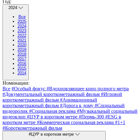
Год:
2024
Все
2025
2024
2023
2022
2021
2020
2019
2018
2017
2016
2015
2014
Номинации:
Все
#Особый фокус
#Вдохновляющее кино полного метра
#Документальный короткометражный фильм
#Игровой
короткометражный фильм
#Анимационный
короткометражный фильм
#Дорога к дому
#Социальный
видеоролик
#Социальная реклама
#Музыкальный социальный
видеоклип
#ЦУР в коротком метре
#Пермь-300
#ESG в
коротком метре
#Коммерческая социальная реклама
#1+1
#Короткометражный фильм
#ЦУР в коротком метре