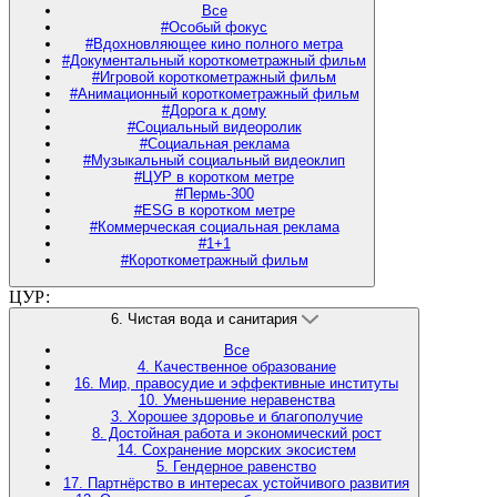
Все
#Особый фокус
#Вдохновляющее кино полного метра
#Документальный короткометражный фильм
#Игровой короткометражный фильм
#Анимационный короткометражный фильм
#Дорога к дому
#Социальный видеоролик
#Социальная реклама
#Музыкальный социальный видеоклип
#ЦУР в коротком метре
#Пермь-300
#ESG в коротком метре
#Коммерческая социальная реклама
#1+1
#Короткометражный фильм
ЦУР:
6. Чистая вода и санитария
Все
4. Качественное образование
16. Мир, правосудие и эффективные институты
10. Уменьшение неравенства
3. Хорошее здоровье и благополучие
8. Достойная работа и экономический рост
14. Сохранение морских экосистем
5. Гендерное равенство
17. Партнёрство в интересах устойчивого развития