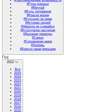
#Неограниченные возможности
#Рука помощи
#Мечтай
#Будь человеком
#Краски жизни
#Будущее за нами
#Истории людей
#Никогда не сдавайся
#Культурное наследие
#Дыхание природы
#Семья
#Сохранение мира
#Любовь
#Братья наши меньшие
Год:
2022
Все
2025
2024
2023
2022
2021
2020
2019
2018
2017
2016
2015