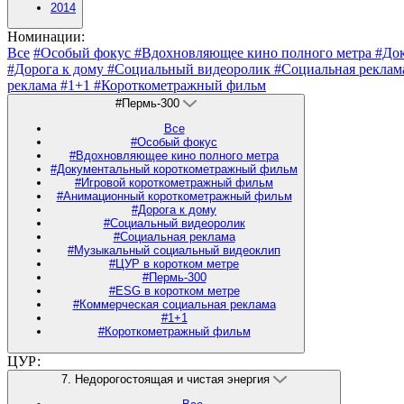
2014
Номинации:
Все
#Особый фокус
#Вдохновляющее кино полного метра
#До
#Дорога к дому
#Социальный видеоролик
#Социальная рекла
реклама
#1+1
#Короткометражный фильм
#Пермь-300
Все
#Особый фокус
#Вдохновляющее кино полного метра
#Документальный короткометражный фильм
#Игровой короткометражный фильм
#Анимационный короткометражный фильм
#Дорога к дому
#Социальный видеоролик
#Социальная реклама
#Музыкальный социальный видеоклип
#ЦУР в коротком метре
#Пермь-300
#ESG в коротком метре
#Коммерческая социальная реклама
#1+1
#Короткометражный фильм
ЦУР:
7. Недорогостоящая и чистая энергия