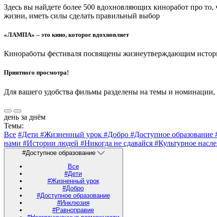
Здесь вы найдете более 500 вдохновляющих киноработ про то,
жизни, иметь силы сделать правильный выбор
«ЛАМПА» – это кино, которое вдохновляет
Киноработы фестиваля посвящены жизнеутверждающим историям
Приятного просмотра!
Для вашего удобства фильмы разделены на темы и номинации,
день за днём
Темы:
Все
#Дети
#Жизненный урок
#Добро
#Доступное образование
нами
#Истории людей
#Никогда не сдавайся
#Культурное насл
#Доступное образование
Все
#Дети
#Жизненный урок
#Добро
#Доступное образование
#Инклюзия
#Равноправие