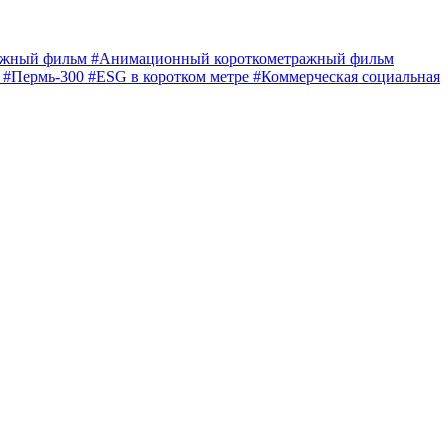
ражный фильм
#Анимационный короткометражный фильм
е
#Пермь-300
#ESG в коротком метре
#Коммерческая социальная