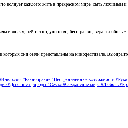
 что волнует каждого: жить в прекрасном мире, быть любимым и
 и людям, чей талант, упорство, бесстрашие, вера и любовь м
 в которых они были представлены на кинофестивале. Выбирайт
#Инклюзия
#Равноправие
#Неограниченные возможности
#Рук
едие
#Дыхание природы
#Семья
#Сохранение мира
#Любовь
#Бр