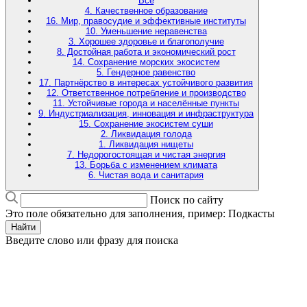
Все
4. Качественное образование
16. Мир, правосудие и эффективные институты
10. Уменьшение неравенства
3. Хорошее здоровье и благополучие
8. Достойная работа и экономический рост
14. Сохранение морских экосистем
5. Гендерное равенство
17. Партнёрство в интересах устойчивого развития
12. Ответственное потребление и производство
11. Устойчивые города и населённые пункты
9. Индустриализация, инновация и инфраструктура
15. Сохранение экосистем суши
2. Ликвидация голода
1. Ликвидация нищеты
7. Недорогостоящая и чистая энергия
13. Борьба с изменением климата
6. Чистая вода и санитария
Поиск по сайту
Это поле обязательно для заполнения, пример: Подкасты
Найти
Введите слово или фразу для поиска