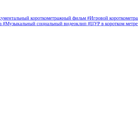
кументальный короткометражный фильм
#Игровой короткомет
ма
#Музыкальный социальный видеоклип
#ЦУР в коротком метр