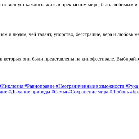
 что волнует каждого: жить в прекрасном мире, быть любимым и
 и людям, чей талант, упорство, бесстрашие, вера и любовь м
 в которых они были представлены на кинофестивале. Выбирайт
#Инклюзия
#Равноправие
#Неограниченные возможности
#Рук
едие
#Дыхание природы
#Семья
#Сохранение мира
#Любовь
#Бр