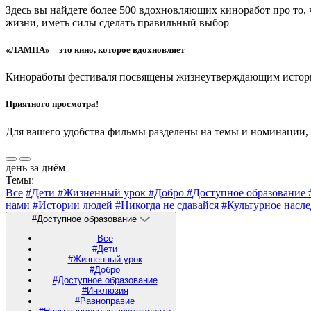
Здесь вы найдете более 500 вдохновляющих киноработ про то,
жизни, иметь силы сделать правильный выбор
«ЛАМПА» – это кино, которое вдохновляет
Киноработы фестиваля посвящены жизнеутверждающим историям
Приятного просмотра!
Для вашего удобства фильмы разделены на темы и номинации,
день за днём
Темы:
Все
#Дети
#Жизненный урок
#Добро
#Доступное образование
нами
#Истории людей
#Никогда не сдавайся
#Культурное насл
#Доступное образование
Все
#Дети
#Жизненный урок
#Добро
#Доступное образование
#Инклюзия
#Равноправие