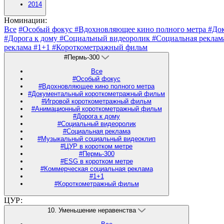
2014
Номинации:
Все
#Особый фокус
#Вдохновляющее кино полного метра
#До
#Дорога к дому
#Социальный видеоролик
#Социальная рекла
реклама
#1+1
#Короткометражный фильм
#Пермь-300
Все
#Особый фокус
#Вдохновляющее кино полного метра
#Документальный короткометражный фильм
#Игровой короткометражный фильм
#Анимационный короткометражный фильм
#Дорога к дому
#Социальный видеоролик
#Социальная реклама
#Музыкальный социальный видеоклип
#ЦУР в коротком метре
#Пермь-300
#ESG в коротком метре
#Коммерческая социальная реклама
#1+1
#Короткометражный фильм
ЦУР:
10. Уменьшение неравенства