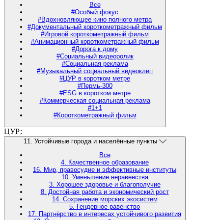
Все
#Особый фокус
#Вдохновляющее кино полного метра
#Документальный короткометражный фильм
#Игровой короткометражный фильм
#Анимационный короткометражный фильм
#Дорога к дому
#Социальный видеоролик
#Социальная реклама
#Музыкальный социальный видеоклип
#ЦУР в коротком метре
#Пермь-300
#ESG в коротком метре
#Коммерческая социальная реклама
#1+1
#Короткометражный фильм
ЦУР:
11. Устойчивые города и населённые пункты
Все
4. Качественное образование
16. Мир, правосудие и эффективные институты
10. Уменьшение неравенства
3. Хорошее здоровье и благополучие
8. Достойная работа и экономический рост
14. Сохранение морских экосистем
5. Гендерное равенство
17. Партнёрство в интересах устойчивого развития