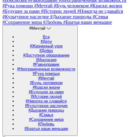
#Инклюзия
#Равноправие
#Неограниченные возможности
#Рука помощи
#Мечтай
#Будь человеком
#Краски жизни
#Будущее за нами
#Истории людей
#Никогда не сдавайся
#Культурное наследие
#Дыхание природы
#Семья
#Сохранение мира
#Любовь
#Братья наши меньшие
#Мечтай
Все
#Дети
#Жизненный урок
#Добро
#Доступное образование
#Инклюзия
#Равноправие
#Неограниченные возможности
#Рука помощи
#Мечтай
#Будь человеком
#Краски жизни
#Будущее за нами
#Истории людей
#Никогда не сдавайся
#Культурное наследие
#Дыхание природы
#Семья
#Сохранение мира
#Любовь
#Братья наши меньшие