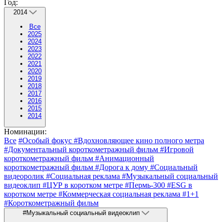
Год:
2014
Все
2025
2024
2023
2022
2021
2020
2019
2018
2017
2016
2015
2014
Номинации:
Все
#Особый фокус
#Вдохновляющее кино полного метра
#Документальный короткометражный фильм
#Игровой
короткометражный фильм
#Анимационный
короткометражный фильм
#Дорога к дому
#Социальный
видеоролик
#Социальная реклама
#Музыкальный социальный
видеоклип
#ЦУР в коротком метре
#Пермь-300
#ESG в
коротком метре
#Коммерческая социальная реклама
#1+1
#Короткометражный фильм
#Музыкальный социальный видеоклип