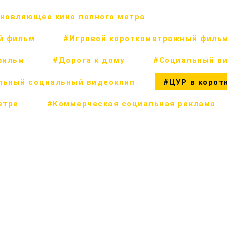
новляющее кино полного метра
й фильм
#Игровой короткометражный филь
фильм
#Дорога к дому
#Социальный в
льный социальный видеоклип
#ЦУР в корот
етре
#Коммерческая социальная реклама