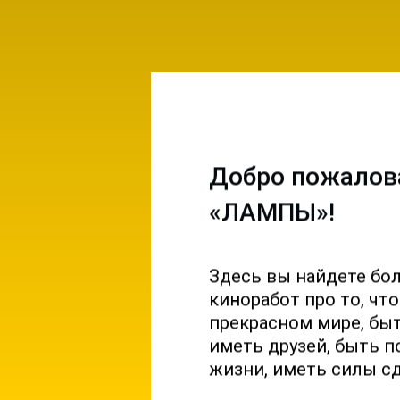
Добро пожалов
«ЛАМПЫ»!
Здесь вы найдете бо
емы и
киноработ про то, чт
ы на
прекрасном мире, б
 и
иметь друзей, быть п
жизни, иметь силы с