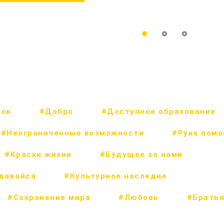
рок
#Добро
#Доступное образование
#Неограниченные возможности
#Рука пом
#Краски жизни
#Будущее за нами
сдавайся
#Культурное наследие
#Сохранение мира
#Любовь
#Братья