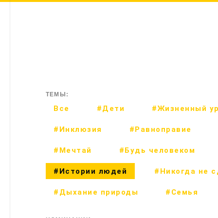
ТЕМЫ:
Все
#Дети
#Жизненный у
#Инклюзия
#Равноправие
#Мечтай
#Будь человеком
#Истории людей
#Никогда не 
#Дыхание природы
#Семья