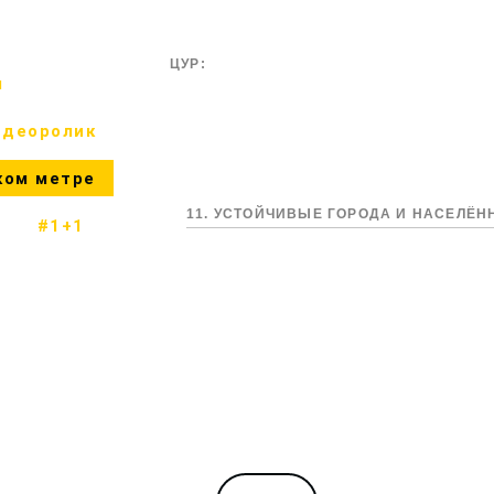
ЦУР:
м
идеоролик
ком метре
11. УСТОЙЧИВЫЕ ГОРОДА И НАСЕЛЁ
#1+1