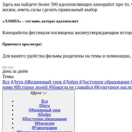
Здесь вы найдете более 500 вдохновляющих киноработ про то,
жизни, иметь силы сделать правильный выбор
«ЛАМПА» – это кино, которое вдохновляет
Киноработы фестиваля посвящены жизнеутверждающим историям
Приятного просмотра!
Для вашего удобства фильмы разделены на темы и номинации,
день за днём
Темы:
Все
#Дети
#Жизненный урок
#Добро
#Доступное образование
нами
#Истории людей
#Никогда не сдавайся
#Культурное насл
#Дети
Все
#Дети
#Жизненный урок
#Добро
#Доступное образование
#Инклюзия
#Равноправие