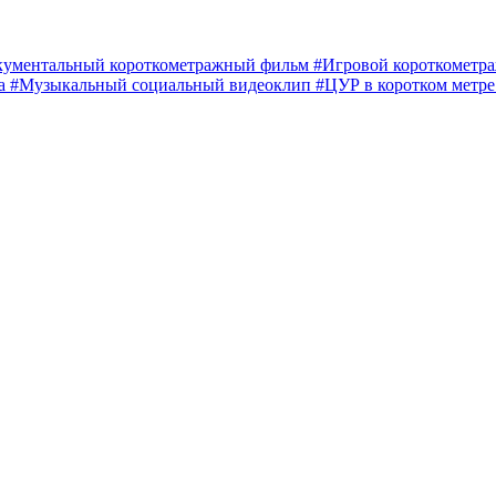
кументальный короткометражный фильм
#Игровой короткомет
ма
#Музыкальный социальный видеоклип
#ЦУР в коротком метр