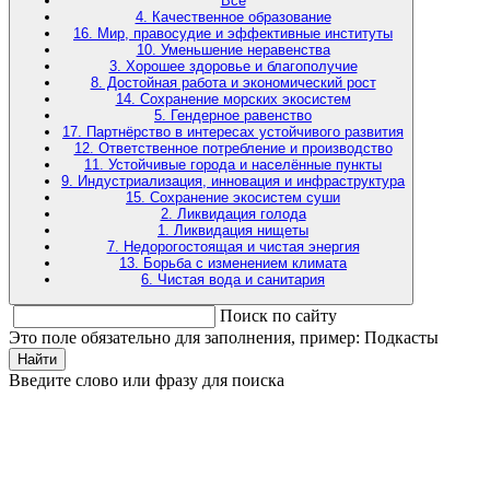
Все
4. Качественное образование
16. Мир, правосудие и эффективные институты
10. Уменьшение неравенства
3. Хорошее здоровье и благополучие
8. Достойная работа и экономический рост
14. Сохранение морских экосистем
5. Гендерное равенство
17. Партнёрство в интересах устойчивого развития
12. Ответственное потребление и производство
11. Устойчивые города и населённые пункты
9. Индустриализация, инновация и инфраструктура
15. Сохранение экосистем суши
2. Ликвидация голода
1. Ликвидация нищеты
7. Недорогостоящая и чистая энергия
13. Борьба с изменением климата
6. Чистая вода и санитария
Поиск по сайту
Это поле обязательно для заполнения, пример: Подкасты
Найти
Введите слово или фразу для поиска