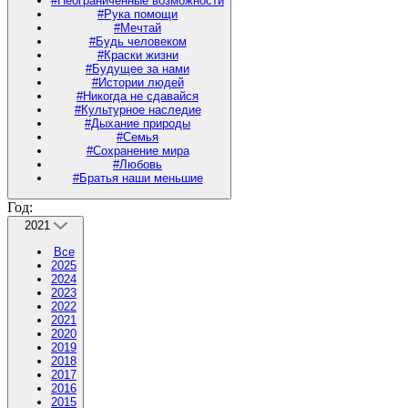
#Неограниченные возможности
#Рука помощи
#Мечтай
#Будь человеком
#Краски жизни
#Будущее за нами
#Истории людей
#Никогда не сдавайся
#Культурное наследие
#Дыхание природы
#Семья
#Сохранение мира
#Любовь
#Братья наши меньшие
Год:
2021
Все
2025
2024
2023
2022
2021
2020
2019
2018
2017
2016
2015