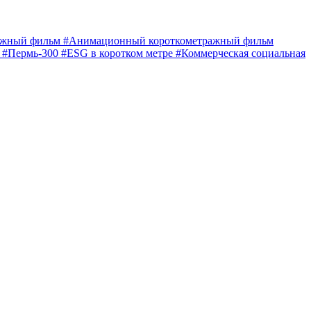
ражный фильм
#Анимационный короткометражный фильм
е
#Пермь-300
#ESG в коротком метре
#Коммерческая социальная