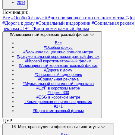
2014
Номинации:
Все
#Особый фокус
#Вдохновляющее кино полного метра
#До
#Дорога к дому
#Социальный видеоролик
#Социальная рекла
реклама
#1+1
#Короткометражный фильм
#Анимационный короткометражный фильм
Все
#Особый фокус
#Вдохновляющее кино полного метра
#Документальный короткометражный фильм
#Игровой короткометражный фильм
#Анимационный короткометражный фильм
#Дорога к дому
#Социальный видеоролик
#Социальная реклама
#Музыкальный социальный видеоклип
#ЦУР в коротком метре
#Пермь-300
#ESG в коротком метре
#Коммерческая социальная реклама
#1+1
#Короткометражный фильм
ЦУР:
16. Мир, правосудие и эффективные институты