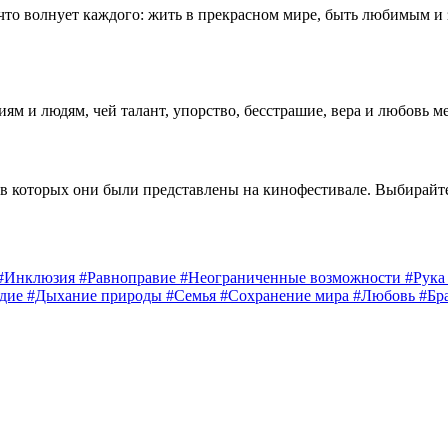
 что волнует каждого: жить в прекрасном мире, быть любимым и
 и людям, чей талант, упорство, бесстрашие, вера и любовь м
 в которых они были представлены на кинофестивале. Выбирайт
#Инклюзия
#Равноправие
#Неограниченные возможности
#Рук
едие
#Дыхание природы
#Семья
#Сохранение мира
#Любовь
#Бр