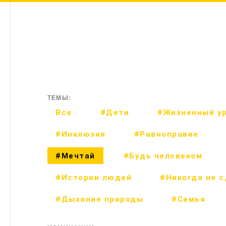
ТЕМЫ:
Все
#Дети
#Жизненный у
#Инклюзия
#Равноправие
#Мечтай
#Будь человеком
#Истории людей
#Никогда не 
#Дыхание природы
#Семья