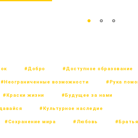
рок
#Добро
#Доступное образование
#Неограниченные возможности
#Рука пом
#Краски жизни
#Будущее за нами
сдавайся
#Культурное наследие
#Сохранение мира
#Любовь
#Братья