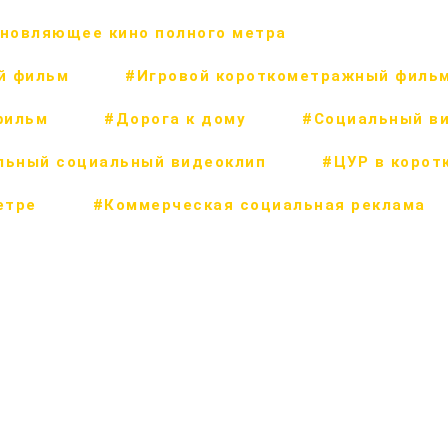
новляющее кино полного метра
й фильм
#Игровой короткометражный филь
фильм
#Дорога к дому
#Социальный в
льный социальный видеоклип
#ЦУР в корот
етре
#Коммерческая социальная реклама