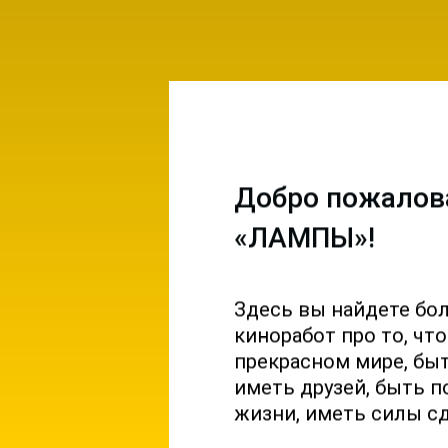
Добро пожалов
«ЛАМПЫ»!
Здесь вы найдете бо
емы и
киноработ про то, чт
ы на
прекрасном мире, б
 и
иметь друзей, быть п
жизни, иметь силы с