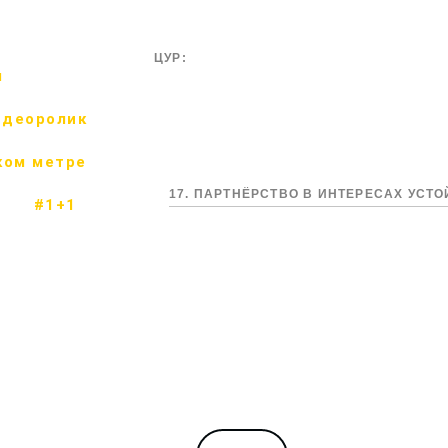
ЦУР:
м
идеоролик
ком метре
17. ПАРТНЁРСТВО В ИНТЕРЕСАХ УСТ
#1+1