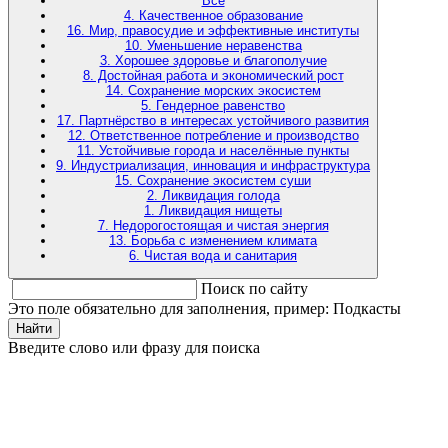
Все
4. Качественное образование
16. Мир, правосудие и эффективные институты
10. Уменьшение неравенства
3. Хорошее здоровье и благополучие
8. Достойная работа и экономический рост
14. Сохранение морских экосистем
5. Гендерное равенство
17. Партнёрство в интересах устойчивого развития
12. Ответственное потребление и производство
11. Устойчивые города и населённые пункты
9. Индустриализация, инновация и инфраструктура
15. Сохранение экосистем суши
2. Ликвидация голода
1. Ликвидация нищеты
7. Недорогостоящая и чистая энергия
13. Борьба с изменением климата
6. Чистая вода и санитария
Поиск по сайту
Это поле обязательно для заполнения, пример: Подкасты
Найти
Введите слово или фразу для поиска