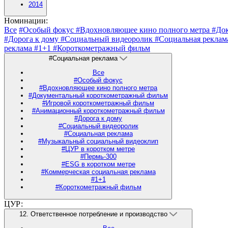
2014
Номинации:
Все
#Особый фокус
#Вдохновляющее кино полного метра
#До
#Дорога к дому
#Социальный видеоролик
#Социальная рекла
реклама
#1+1
#Короткометражный фильм
#Социальная реклама
Все
#Особый фокус
#Вдохновляющее кино полного метра
#Документальный короткометражный фильм
#Игровой короткометражный фильм
#Анимационный короткометражный фильм
#Дорога к дому
#Социальный видеоролик
#Социальная реклама
#Музыкальный социальный видеоклип
#ЦУР в коротком метре
#Пермь-300
#ESG в коротком метре
#Коммерческая социальная реклама
#1+1
#Короткометражный фильм
ЦУР:
12. Ответственное потребление и производство