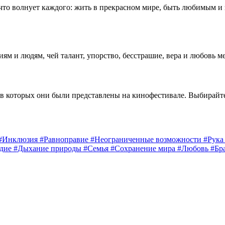
 что волнует каждого: жить в прекрасном мире, быть любимым и
 и людям, чей талант, упорство, бесстрашие, вера и любовь м
 в которых они были представлены на кинофестивале. Выбирайт
#Инклюзия
#Равноправие
#Неограниченные возможности
#Рук
едие
#Дыхание природы
#Семья
#Сохранение мира
#Любовь
#Бр