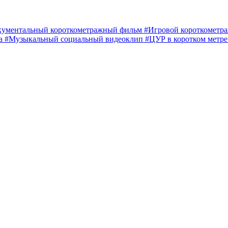
кументальный короткометражный фильм
#Игровой короткомет
ма
#Музыкальный социальный видеоклип
#ЦУР в коротком метр