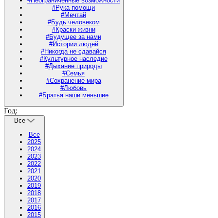
#Неограниченные возможности
#Рука помощи
#Мечтай
#Будь человеком
#Краски жизни
#Будущее за нами
#Истории людей
#Никогда не сдавайся
#Культурное наследие
#Дыхание природы
#Семья
#Сохранение мира
#Любовь
#Братья наши меньшие
Год:
Все
Все
2025
2024
2023
2022
2021
2020
2019
2018
2017
2016
2015