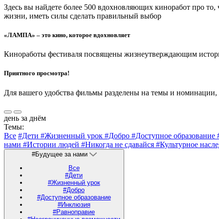
Здесь вы найдете более 500 вдохновляющих киноработ про то,
жизни, иметь силы сделать правильный выбор
«ЛАМПА» – это кино, которое вдохновляет
Киноработы фестиваля посвящены жизнеутверждающим историям
Приятного просмотра!
Для вашего удобства фильмы разделены на темы и номинации,
день за днём
Темы:
Все
#Дети
#Жизненный урок
#Добро
#Доступное образование
нами
#Истории людей
#Никогда не сдавайся
#Культурное насл
#Будущее за нами
Все
#Дети
#Жизненный урок
#Добро
#Доступное образование
#Инклюзия
#Равноправие