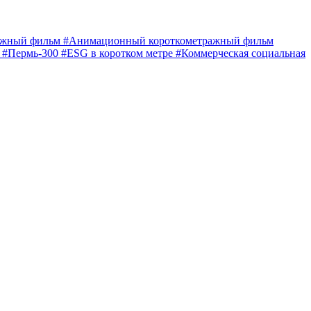
ражный фильм
#Анимационный короткометражный фильм
е
#Пермь-300
#ESG в коротком метре
#Коммерческая социальная