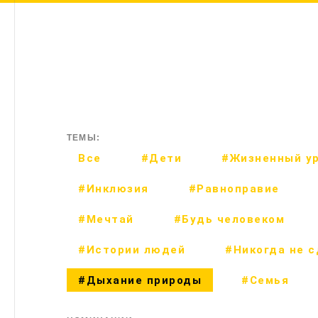
ТЕМЫ:
Все
#Дети
#Жизненный у
#Инклюзия
#Равноправие
#Мечтай
#Будь человеком
#Истории людей
#Никогда не 
#Дыхание природы
#Семья