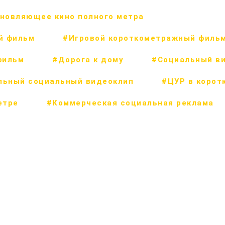
новляющее кино полного метра
й фильм
#Игровой короткометражный филь
фильм
#Дорога к дому
#Социальный в
льный социальный видеоклип
#ЦУР в корот
етре
#Коммерческая социальная реклама