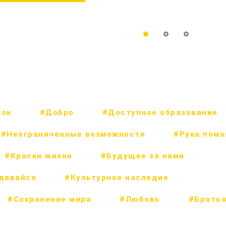
рок
#Добро
#Доступное образование
#Неограниченные возможности
#Рука пом
#Краски жизни
#Будущее за нами
сдавайся
#Культурное наследие
#Сохранение мира
#Любовь
#Братья