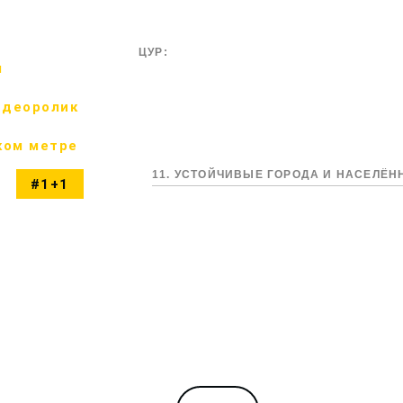
ЦУР:
м
идеоролик
ком метре
11. УСТОЙЧИВЫЕ ГОРОДА И НАСЕЛЁ
#1+1