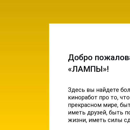
Добро пожалов
«ЛАМПЫ»!
Здесь вы найдете бо
емы и
киноработ про то, чт
ы на
прекрасном мире, б
 и
иметь друзей, быть п
жизни, иметь силы с