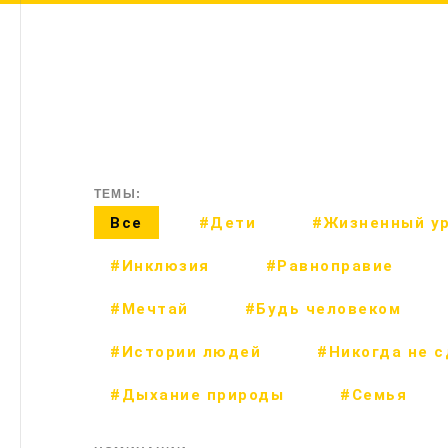
ТЕМЫ:
Все
#Дети
#Жизненный у
#Инклюзия
#Равноправие
#Мечтай
#Будь человеком
#Истории людей
#Никогда не 
#Дыхание природы
#Семья