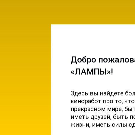
Добро пожалов
«ЛАМПЫ»!
Здесь вы найдете бо
емы и
киноработ про то, чт
ы на
прекрасном мире, б
 и
иметь друзей, быть п
жизни, иметь силы с