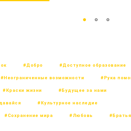
рок
#Добро
#Доступное образование
#Неограниченные возможности
#Рука пом
#Краски жизни
#Будущее за нами
сдавайся
#Культурное наследие
#Сохранение мира
#Любовь
#Братья