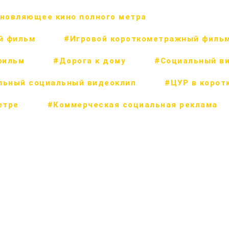
новляющее кино полного метра
й фильм
#Игровой короткометражный филь
фильм
#Дорога к дому
#Социальный в
льный социальный видеоклип
#ЦУР в корот
етре
#Коммерческая социальная реклама