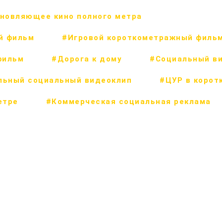
новляющее кино полного метра
й фильм
#Игровой короткометражный филь
фильм
#Дорога к дому
#Социальный в
льный социальный видеоклип
#ЦУР в корот
етре
#Коммерческая социальная реклама