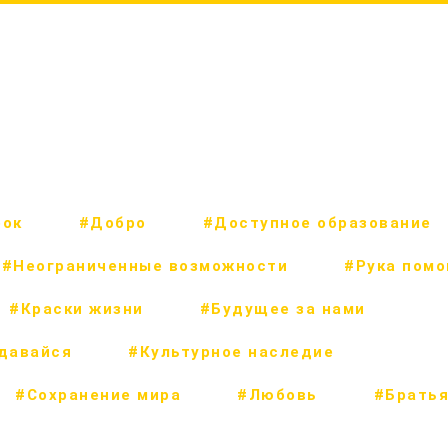
рок
#Добро
#Доступное образование
#Неограниченные возможности
#Рука пом
#Краски жизни
#Будущее за нами
сдавайся
#Культурное наследие
#Сохранение мира
#Любовь
#Братья