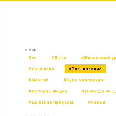
ТЕМЫ:
Все
#Дети
#Жизненный у
#Инклюзия
#Равноправие
#Мечтай
#Будь человеком
#Истории людей
#Никогда не 
#Дыхание природы
#Семья