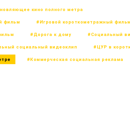
новляющее кино полного метра
й фильм
#Игровой короткометражный филь
фильм
#Дорога к дому
#Социальный в
льный социальный видеоклип
#ЦУР в корот
етре
#Коммерческая социальная реклама