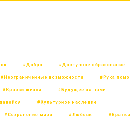
рок
#Добро
#Доступное образование
#Неограниченные возможности
#Рука пом
#Краски жизни
#Будущее за нами
сдавайся
#Культурное наследие
#Сохранение мира
#Любовь
#Братья