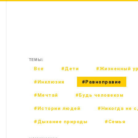
ТЕМЫ:
Все
#Дети
#Жизненный у
#Инклюзия
#Равноправие
#Мечтай
#Будь человеком
#Истории людей
#Никогда не 
#Дыхание природы
#Семья