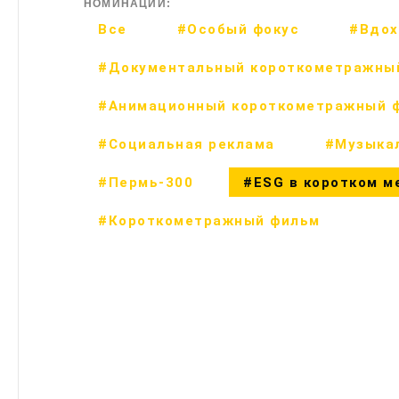
НОМИНАЦИИ:
Все
#Особый фокус
#Вдох
#Документальный короткометражны
#Анимационный короткометражный 
#Социальная реклама
#Музыка
#Пермь-300
#ESG в коротком м
#Короткометражный фильм