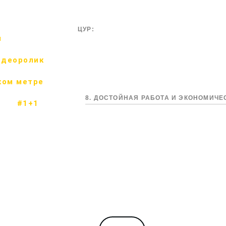
ЦУР:
м
идеоролик
ком метре
8. ДОСТОЙНАЯ РАБОТА И ЭКОНОМИЧЕ
#1+1