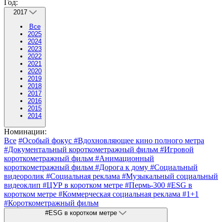
Год:
2017
Все
2025
2024
2023
2022
2021
2020
2019
2018
2017
2016
2015
2014
Номинации:
Все
#Особый фокус
#Вдохновляющее кино полного метра
#Документальный короткометражный фильм
#Игровой
короткометражный фильм
#Анимационный
короткометражный фильм
#Дорога к дому
#Социальный
видеоролик
#Социальная реклама
#Музыкальный социальный
видеоклип
#ЦУР в коротком метре
#Пермь-300
#ESG в
коротком метре
#Коммерческая социальная реклама
#1+1
#Короткометражный фильм
#ESG в коротком метре