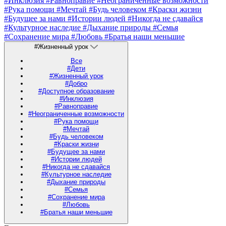
#Инклюзия
#Равноправие
#Неограниченные возможности
#Рука помощи
#Мечтай
#Будь человеком
#Краски жизни
#Будущее за нами
#Истории людей
#Никогда не сдавайся
#Культурное наследие
#Дыхание природы
#Семья
#Сохранение мира
#Любовь
#Братья наши меньшие
#Жизненный урок
Все
#Дети
#Жизненный урок
#Добро
#Доступное образование
#Инклюзия
#Равноправие
#Неограниченные возможности
#Рука помощи
#Мечтай
#Будь человеком
#Краски жизни
#Будущее за нами
#Истории людей
#Никогда не сдавайся
#Культурное наследие
#Дыхание природы
#Семья
#Сохранение мира
#Любовь
#Братья наши меньшие