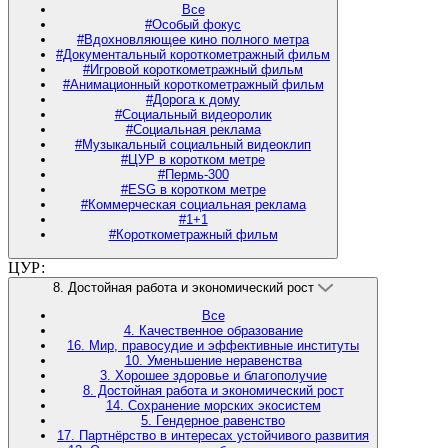
Все
#Особый фокус
#Вдохновляющее кино полного метра
#Документальный короткометражный фильм
#Игровой короткометражный фильм
#Анимационный короткометражный фильм
#Дорога к дому
#Социальный видеоролик
#Социальная реклама
#Музыкальный социальный видеоклип
#ЦУР в коротком метре
#Пермь-300
#ESG в коротком метре
#Коммерческая социальная реклама
#1+1
#Короткометражный фильм
ЦУР:
8. Достойная работа и экономический рост
Все
4. Качественное образование
16. Мир, правосудие и эффективные институты
10. Уменьшение неравенства
3. Хорошее здоровье и благополучие
8. Достойная работа и экономический рост
14. Сохранение морских экосистем
5. Гендерное равенство
17. Партнёрство в интересах устойчивого развития