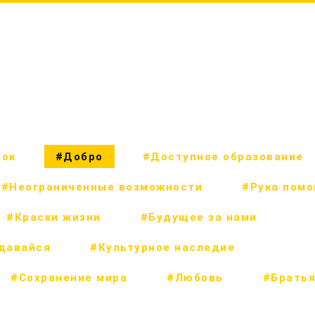
рок
#Добро
#Доступное образование
#Неограниченные возможности
#Рука пом
#Краски жизни
#Будущее за нами
сдавайся
#Культурное наследие
#Сохранение мира
#Любовь
#Братья