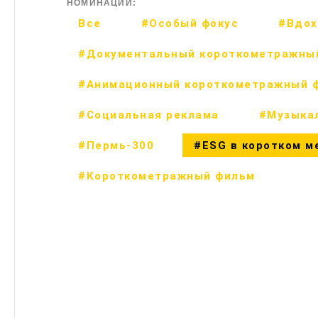
НОМИНАЦИИ:
Все
#Особый фокус
#Вдох
#Документальный короткометражны
#Анимационный короткометражный 
#Социальная реклама
#Музыка
#Пермь-300
#ESG в коротком м
#Короткометражный фильм