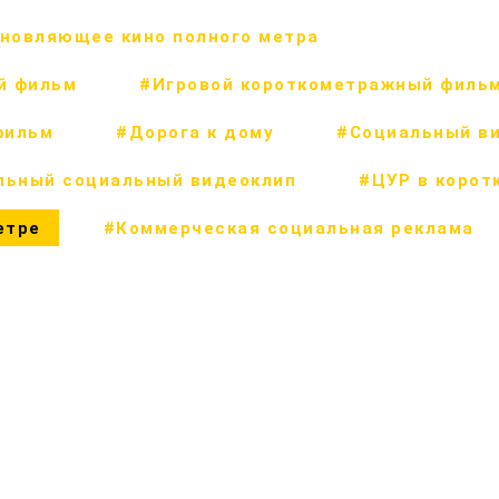
новляющее кино полного метра
й фильм
#Игровой короткометражный филь
фильм
#Дорога к дому
#Социальный в
льный социальный видеоклип
#ЦУР в корот
етре
#Коммерческая социальная реклама