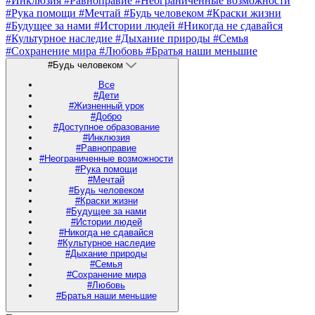
#Инклюзия
#Равноправие
#Неограниченные возможности
#Рука помощи
#Мечтай
#Будь человеком
#Краски жизни
#Будущее за нами
#Истории людей
#Никогда не сдавайся
#Культурное наследие
#Дыхание природы
#Семья
#Сохранение мира
#Любовь
#Братья наши меньшие
#Будь человеком
Все
#Дети
#Жизненный урок
#Добро
#Доступное образование
#Инклюзия
#Равноправие
#Неограниченные возможности
#Рука помощи
#Мечтай
#Будь человеком
#Краски жизни
#Будущее за нами
#Истории людей
#Никогда не сдавайся
#Культурное наследие
#Дыхание природы
#Семья
#Сохранение мира
#Любовь
#Братья наши меньшие