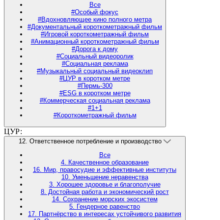
Все
#Особый фокус
#Вдохновляющее кино полного метра
#Документальный короткометражный фильм
#Игровой короткометражный фильм
#Анимационный короткометражный фильм
#Дорога к дому
#Социальный видеоролик
#Социальная реклама
#Музыкальный социальный видеоклип
#ЦУР в коротком метре
#Пермь-300
#ESG в коротком метре
#Коммерческая социальная реклама
#1+1
#Короткометражный фильм
ЦУР:
12. Ответственное потребление и производство
Все
4. Качественное образование
16. Мир, правосудие и эффективные институты
10. Уменьшение неравенства
3. Хорошее здоровье и благополучие
8. Достойная работа и экономический рост
14. Сохранение морских экосистем
5. Гендерное равенство
17. Партнёрство в интересах устойчивого развития