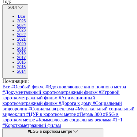
Год:
2014
Все
2025
2024
2023
2022
2021
2020
2019
2018
2017
2016
2015
2014
Номинации:
Все
#Особый фокус
#Вдохновляющее кино полного метра
#Документальный короткометражный фильм
#Игровой
короткометражный фильм
#Анимационный
короткометражный фильм
#Дорога к дому
#Социальный
видеоролик
#Социальная реклама
#Музыкальный социальный
видеоклип
#ЦУР в коротком метре
#Пермь-300
#ESG в
коротком метре
#Коммерческая социальная реклама
#1+1
#Короткометражный фильм
#ESG в коротком метре