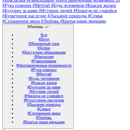
#Инклюзия
#Равноправие
#Неограниченные возможности
#Рука помощи
#Мечтай
#Будь человеком
#Краски жизни
#Будущее за нами
#Истории людей
#Никогда не сдавайся
#Культурное наследие
#Дыхание природы
#Семья
#Сохранение мира
#Любовь
#Братья наши меньшие
#Любовь
Все
#Дети
#Жизненный урок
#Добро
#Доступное образование
#Инклюзия
#Равноправие
#Неограниченные возможности
#Рука помощи
#Мечтай
#Будь человеком
#Краски жизни
#Будущее за нами
#Истории людей
#Никогда не сдавайся
#Культурное наследие
#Дыхание природы
#Семья
#Сохранение мира
#Любовь
#Братья наши меньшие