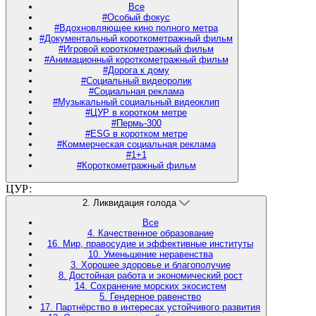
Все
#Особый фокус
#Вдохновляющее кино полного метра
#Документальный короткометражный фильм
#Игровой короткометражный фильм
#Анимационный короткометражный фильм
#Дорога к дому
#Социальный видеоролик
#Социальная реклама
#Музыкальный социальный видеоклип
#ЦУР в коротком метре
#Пермь-300
#ESG в коротком метре
#Коммерческая социальная реклама
#1+1
#Короткометражный фильм
ЦУР:
2. Ликвидация голода
Все
4. Качественное образование
16. Мир, правосудие и эффективные институты
10. Уменьшение неравенства
3. Хорошее здоровье и благополучие
8. Достойная работа и экономический рост
14. Сохранение морских экосистем
5. Гендерное равенство
17. Партнёрство в интересах устойчивого развития