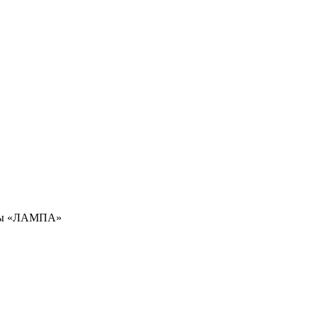
амы «ЛАМПА»