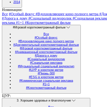
2014
Номинации:
Все
#Особый фокус
#Вдохновляющее кино полного метра
#До
#Дорога к дому
#Социальный видеоролик
#Социальная рекла
реклама
#1+1
#Короткометражный фильм
#Игровой короткометражный фильм
Все
#Особый фокус
#Вдохновляющее кино полного метра
#Документальный короткометражный фильм
#Игровой короткометражный фильм
#Анимационный короткометражный фильм
#Дорога к дому
#Социальный видеоролик
#Социальная реклама
#Музыкальный социальный видеоклип
#ЦУР в коротком метре
#Пермь-300
#ESG в коротком метре
#Коммерческая социальная реклама
#1+1
#Короткометражный фильм
ЦУР:
3. Хорошее здоровье и благополучие