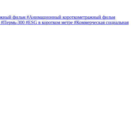
ражный фильм
#Анимационный короткометражный фильм
е
#Пермь-300
#ESG в коротком метре
#Коммерческая социальная