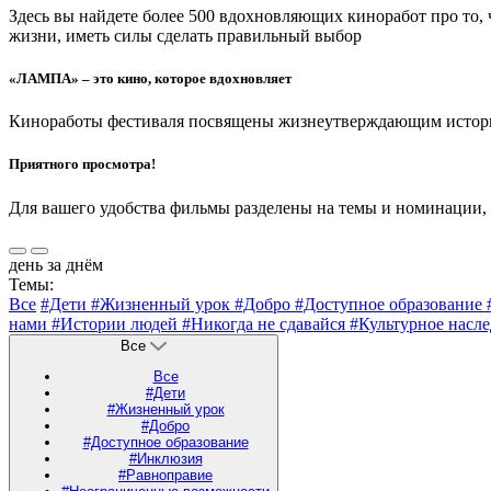
Здесь вы найдете более 500 вдохновляющих киноработ про то,
жизни, иметь силы сделать правильный выбор
«ЛАМПА» – это кино, которое вдохновляет
Киноработы фестиваля посвящены жизнеутверждающим историям
Приятного просмотра!
Для вашего удобства фильмы разделены на темы и номинации,
день за днём
Темы:
Все
#Дети
#Жизненный урок
#Добро
#Доступное образование
нами
#Истории людей
#Никогда не сдавайся
#Культурное насл
Все
Все
#Дети
#Жизненный урок
#Добро
#Доступное образование
#Инклюзия
#Равноправие