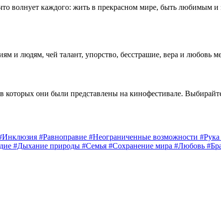
 что волнует каждого: жить в прекрасном мире, быть любимым и
 и людям, чей талант, упорство, бесстрашие, вера и любовь м
 в которых они были представлены на кинофестивале. Выбирайт
#Инклюзия
#Равноправие
#Неограниченные возможности
#Рук
едие
#Дыхание природы
#Семья
#Сохранение мира
#Любовь
#Бр