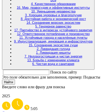
Все
4. Качественное образование
16. Мир, правосудие и эффективные институты
10. Уменьшение неравенства
3. Хорошее здоровье и благополучие
8. Достойная работа и экономический рост
14. Сохранение морских экосистем
5. Гендерное равенство
17. Партнёрство в интересах устойчивого развития
12. Ответственное потребление и производство
11. Устойчивые города и населённые пункты
9. Индустриализация, инновация и инфраструктура
15. Сохранение экосистем суши
2. Ликвидация голода
1. Ликвидация нищеты
7. Недорогостоящая и чистая энергия
13. Борьба с изменением климата
6. Чистая вода и санитария
Поиск по сайту
Это поле обязательно для заполнения, пример: Подкасты
Найти
Введите слово или фразу для поиска
2025
5:05