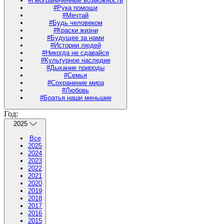
#Неограниченные возможности
#Рука помощи
#Мечтай
#Будь человеком
#Краски жизни
#Будущее за нами
#Истории людей
#Никогда не сдавайся
#Культурное наследие
#Дыхание природы
#Семья
#Сохранение мира
#Любовь
#Братья наши меньшие
Год:
2025
Все
2025
2024
2023
2022
2021
2020
2019
2018
2017
2016
2015