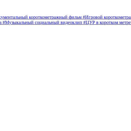
кументальный короткометражный фильм
#Игровой короткомет
ма
#Музыкальный социальный видеоклип
#ЦУР в коротком метр