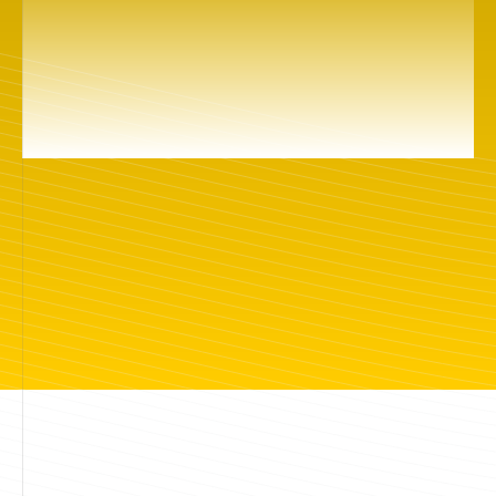
Здесь вы найдете более 500 вдохновляющих
киноработ про то, что волнует каждого: жить
в прекрасном мире, быть любимым и
защищённым, иметь друзей, быть понятым,
найти своё место в жизни, иметь силы
сделать правильный выбор