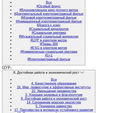
Все
#Особый фокус
#Вдохновляющее кино полного метра
#Документальный короткометражный фильм
#Игровой короткометражный фильм
#Анимационный короткометражный фильм
#Дорога к дому
#Социальный видеоролик
#Социальная реклама
#Музыкальный социальный видеоклип
#ЦУР в коротком метре
#Пермь-300
#ESG в коротком метре
#Коммерческая социальная реклама
#1+1
#Короткометражный фильм
ЦУР:
8. Достойная работа и экономический рост
Все
4. Качественное образование
16. Мир, правосудие и эффективные институты
10. Уменьшение неравенства
3. Хорошее здоровье и благополучие
8. Достойная работа и экономический рост
14. Сохранение морских экосистем
5. Гендерное равенство
17. Партнёрство в интересах устойчивого развития