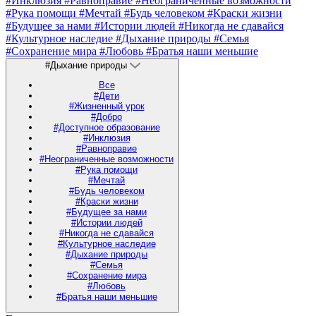
#Инклюзия
#Равноправие
#Неограниченные возможности
#Рука помощи
#Мечтай
#Будь человеком
#Краски жизни
#Будущее за нами
#Истории людей
#Никогда не сдавайся
#Культурное наследие
#Дыхание природы
#Семья
#Сохранение мира
#Любовь
#Братья наши меньшие
#Дыхание природы
Все
#Дети
#Жизненный урок
#Добро
#Доступное образование
#Инклюзия
#Равноправие
#Неограниченные возможности
#Рука помощи
#Мечтай
#Будь человеком
#Краски жизни
#Будущее за нами
#Истории людей
#Никогда не сдавайся
#Культурное наследие
#Дыхание природы
#Семья
#Сохранение мира
#Любовь
#Братья наши меньшие