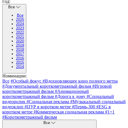
Год:
Все
Все
2025
2024
2023
2022
2021
2020
2019
2018
2017
2016
2015
2014
Номинации:
Все
#Особый фокус
#Вдохновляющее кино полного метра
#Документальный короткометражный фильм
#Игровой
короткометражный фильм
#Анимационный
короткометражный фильм
#Дорога к дому
#Социальный
видеоролик
#Социальная реклама
#Музыкальный социальный
видеоклип
#ЦУР в коротком метре
#Пермь-300
#ESG в
коротком метре
#Коммерческая социальная реклама
#1+1
#Короткометражный фильм
Все