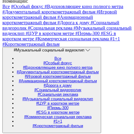
Номинации:
Все
#Особый фокус
#Вдохновляющее кино полного метра
#Документальный короткометражный фильм
#Игровой
короткометражный фильм
#Анимационный
короткометражный фильм
#Дорога к дому
#Социальный
видеоролик
#Социальная реклама
#Музыкальный социальный
видеоклип
#ЦУР в коротком метре
#Пермь-300
#ESG в
коротком метре
#Коммерческая социальная реклама
#1+1
#Короткометражный фильм
#Музыкальный социальный видеоклип
Все
#Особый фокус
#Вдохновляющее кино полного метра
#Документальный короткометражный фильм
#Игровой короткометражный фильм
#Анимационный короткометражный фильм
#Дорога к дому
#Социальный видеоролик
#Социальная реклама
#Музыкальный социальный видеоклип
#ЦУР в коротком метре
#Пермь-300
#ESG в коротком метре
#Коммерческая социальная реклама
#1+1
#Короткометражный фильм