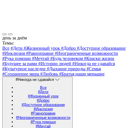
день за днём
Темы:
Все
#Дети
#Жизненный урок
#Добро
#Доступное образование
#Инклюзия
#Равноправие
#Неограниченные возможности
#Рука помощи
#Мечтай
#Будь человеком
#Краски жизни
#Будущее за нами
#Истории людей
#Никогда не сдавайся
#Культурное наследие
#Дыхание природы
#Семья
#Сохранение мира
#Любовь
#Братья наши меньшие
#Никогда не сдавайся
Все
#Дети
#Жизненный урок
#Добро
#Доступное образование
#Инклюзия
#Равноправие
#Неограниченные возможности
#Рука помощи
#Мечтай