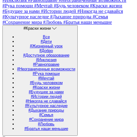
#Инклюзия
#Равноправие
#Неограниченные возможности
#Рука помощи
#Мечтай
#Будь человеком
#Краски жизни
#Будущее за нами
#Истории людей
#Никогда не сдавайся
#Культурное наследие
#Дыхание природы
#Семья
#Сохранение мира
#Любовь
#Братья наши меньшие
#Краски жизни
Все
#Дети
#Жизненный урок
#Добро
#Доступное образование
#Инклюзия
#Равноправие
#Неограниченные возможности
#Рука помощи
#Мечтай
#Будь человеком
#Краски жизни
#Будущее за нами
#Истории людей
#Никогда не сдавайся
#Культурное наследие
#Дыхание природы
#Семья
#Сохранение мира
#Любовь
#Братья наши меньшие