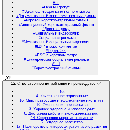
Все
#Особый фокус
#Вдохновляющее кино полного метра
#Документальный короткометражный фильм
#Игровой короткометражный фильм
#Анимационный короткометражный фильм
#Дорога к дому
#Социальный видеоролик
#Социальная реклама
#Музыкальный социальный видеоклип
#ЦУР в коротком метре
#Пермь-300
#ESG в коротком метре
#Коммерческая социальная реклама
#1+1
#Короткометражный фильм
ЦУР:
12. Ответственное потребление и производство
Все
4. Качественное образование
16. Мир, правосудие и эффективные институты
10. Уменьшение неравенства
3. Хорошее здоровье и благополучие
8. Достойная работа и экономический рост
14. Сохранение морских экосистем
5. Гендерное равенство
17. Партнёрство в интересах устойчивого развития