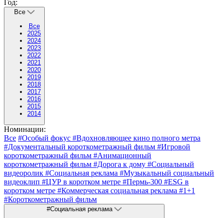
Год:
Все
Все
2025
2024
2023
2022
2021
2020
2019
2018
2017
2016
2015
2014
Номинации:
Все
#Особый фокус
#Вдохновляющее кино полного метра
#Документальный короткометражный фильм
#Игровой
короткометражный фильм
#Анимационный
короткометражный фильм
#Дорога к дому
#Социальный
видеоролик
#Социальная реклама
#Музыкальный социальный
видеоклип
#ЦУР в коротком метре
#Пермь-300
#ESG в
коротком метре
#Коммерческая социальная реклама
#1+1
#Короткометражный фильм
#Социальная реклама