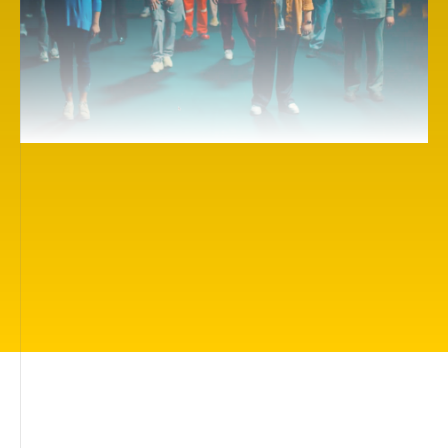
Здесь вы найдете более 500 вдохновляющих
киноработ про то, что волнует каждого: жить
в прекрасном мире, быть любимым и
защищённым, иметь друзей, быть понятым,
найти своё место в жизни, иметь силы
сделать правильный выбор