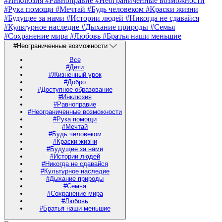
#Инклюзия
#Равноправие
#Неограниченные возможности
#Рука помощи
#Мечтай
#Будь человеком
#Краски жизни
#Будущее за нами
#Истории людей
#Никогда не сдавайся
#Культурное наследие
#Дыхание природы
#Семья
#Сохранение мира
#Любовь
#Братья наши меньшие
#Неограниченные возможности
Все
#Дети
#Жизненный урок
#Добро
#Доступное образование
#Инклюзия
#Равноправие
#Неограниченные возможности
#Рука помощи
#Мечтай
#Будь человеком
#Краски жизни
#Будущее за нами
#Истории людей
#Никогда не сдавайся
#Культурное наследие
#Дыхание природы
#Семья
#Сохранение мира
#Любовь
#Братья наши меньшие