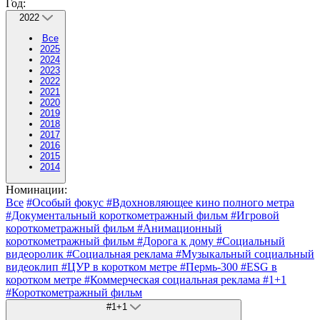
Год:
2022
Все
2025
2024
2023
2022
2021
2020
2019
2018
2017
2016
2015
2014
Номинации:
Все
#Особый фокус
#Вдохновляющее кино полного метра
#Документальный короткометражный фильм
#Игровой
короткометражный фильм
#Анимационный
короткометражный фильм
#Дорога к дому
#Социальный
видеоролик
#Социальная реклама
#Музыкальный социальный
видеоклип
#ЦУР в коротком метре
#Пермь-300
#ESG в
коротком метре
#Коммерческая социальная реклама
#1+1
#Короткометражный фильм
#1+1