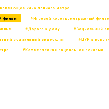
новляющее кино полного метра
й фильм
#Игровой короткометражный филь
фильм
#Дорога к дому
#Социальный в
льный социальный видеоклип
#ЦУР в корот
етре
#Коммерческая социальная реклама