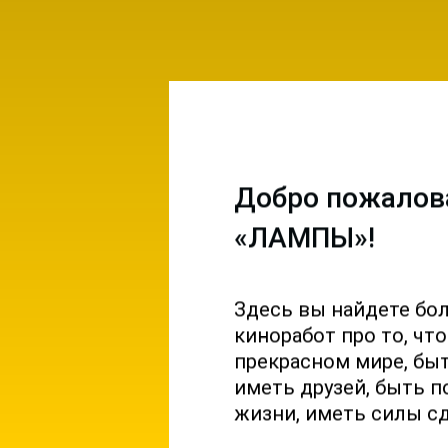
Добро пожалов
«ЛАМПЫ»!
Здесь вы найдете бо
емы и
киноработ про то, чт
ы на
прекрасном мире, б
 и
иметь друзей, быть п
жизни, иметь силы с