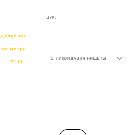
ЦУР:
м
идеоролик
ком метре
1. ЛИКВИДАЦИЯ НИЩЕТЫ
#1+1