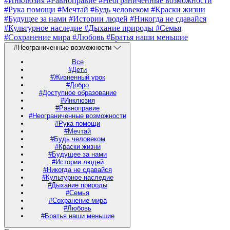
#Инклюзия
#Равноправие
#Неограниченные возможности
#Рука помощи
#Мечтай
#Будь человеком
#Краски жизни
#Будущее за нами
#Истории людей
#Никогда не сдавайся
#Культурное наследие
#Дыхание природы
#Семья
#Сохранение мира
#Любовь
#Братья наши меньшие
#Неограниченные возможности
Все
#Дети
#Жизненный урок
#Добро
#Доступное образование
#Инклюзия
#Равноправие
#Неограниченные возможности
#Рука помощи
#Мечтай
#Будь человеком
#Краски жизни
#Будущее за нами
#Истории людей
#Никогда не сдавайся
#Культурное наследие
#Дыхание природы
#Семья
#Сохранение мира
#Любовь
#Братья наши меньшие