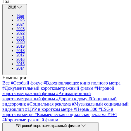
Год:
2018
Все
2025
2024
2023
2022
2021
2020
2019
2018
2017
2016
2015
2014
Номинации:
Все
#Особый фокус
#Вдохновляющее кино полного метра
#Документальный короткометражный фильм
#Игровой
короткометражный фильм
#Анимационный
короткометражный фильм
#Дорога к дому
#Социальный
видеоролик
#Социальная реклама
#Музыкальный социальный
видеоклип
#ЦУР в коротком метре
#Пермь-300
#ESG в
коротком метре
#Коммерческая социальная реклама
#1+1
#Короткометражный фильм
#Игровой короткометражный фильм