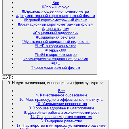
Все
#Особый фокус
#Вдохновляющее кино полного метра
#Документальный короткометражный фильм
#Игровой короткометражный фильм
#Анимационный короткометражный фильм
#Дорога к дому
#Социальный видеоролик
#Социальная реклама
#Музыкальный социальный видеоклип
#ЦУР в коротком метре
#Пермь-300
#ESG в коротком метре
#Коммерческая социальная реклама
#1+1
#Короткометражный фильм
ЦУР:
9. Индустриализация, инновация и инфраструктура
Все
4. Качественное образование
16. Мир, правосудие и эффективные институты
10. Уменьшение неравенства
3. Хорошее здоровье и благополучие
8. Достойная работа и экономический рост
14. Сохранение морских экосистем
5. Гендерное равенство
17. Партнёрство в интересах устойчивого развития