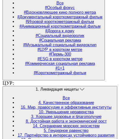
Все
#Особый фокус
#Вдохновляющее кино полного метра
#Документальный короткометражный фильм
#Игровой короткометражный фильм
#Анимационный короткометражный фильм
#Дорога к дому
#Социальный видеоролик
#Социальная реклама
#Музыкальный социальный видеоклип
#ЦУР в коротком метре
#Пермь-300
#ESG в коротком метре
#Коммерческая социальная реклама
#1+1
#Короткометражный фильм
ЦУР:
1. Ликвидация нищеты
Все
4. Качественное образование
16. Мир, правосудие и эффективные институты
10. Уменьшение неравенства
3. Хорошее здоровье и благополучие
8. Достойная работа и экономический рост
14. Сохранение морских экосистем
5. Гендерное равенство
17. Партнёрство в интересах устойчивого развития