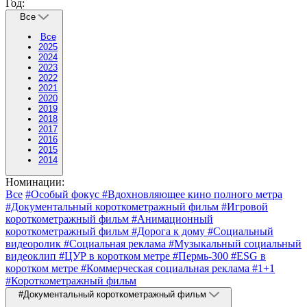
Год:
Все
Все
2025
2024
2023
2022
2021
2020
2019
2018
2017
2016
2015
2014
Номинации:
Все
#Особый фокус
#Вдохновляющее кино полного метра
#Документальный короткометражный фильм
#Игровой
короткометражный фильм
#Анимационный
короткометражный фильм
#Дорога к дому
#Социальный
видеоролик
#Социальная реклама
#Музыкальный социальный
видеоклип
#ЦУР в коротком метре
#Пермь-300
#ESG в
коротком метре
#Коммерческая социальная реклама
#1+1
#Короткометражный фильм
#Документальный короткометражный фильм