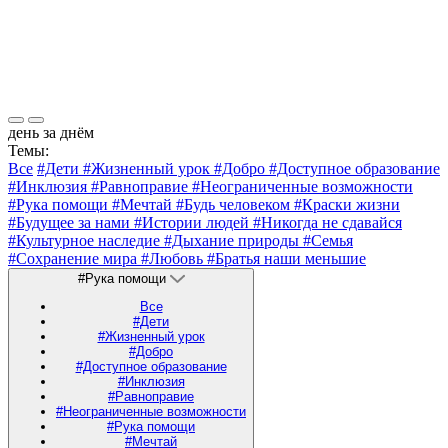
день за днём
Темы:
Все
#Дети
#Жизненный урок
#Добро
#Доступное образование
#Инклюзия
#Равноправие
#Неограниченные возможности
#Рука помощи
#Мечтай
#Будь человеком
#Краски жизни
#Будущее за нами
#Истории людей
#Никогда не сдавайся
#Культурное наследие
#Дыхание природы
#Семья
#Сохранение мира
#Любовь
#Братья наши меньшие
#Рука помощи
Все
#Дети
#Жизненный урок
#Добро
#Доступное образование
#Инклюзия
#Равноправие
#Неограниченные возможности
#Рука помощи
#Мечтай