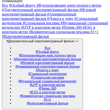
Номинации:
Все
#Особый фокус
#Вдохновляющее кино полного метра
#Документальный короткометражный фильм
#Игровой
короткометражный фильм
#Анимационный
короткометражный фильм
#Дорога к дому
#Социальный
видеоролик
#Социальная реклама
#Музыкальный социальный
видеоклип
#ЦУР в коротком метре
#Пермь-300
#ESG в
коротком метре
#Коммерческая социальная реклама
#1+1
#Короткометражный фильм
#Документальный короткометражный фильм
Все
#Особый фокус
#Вдохновляющее кино полного метра
#Документальный короткометражный фильм
#Игровой короткометражный фильм
#Анимационный короткометражный фильм
#Дорога к дому
#Социальный видеоролик
#Социальная реклама
#Музыкальный социальный видеоклип
#ЦУР в коротком метре
#Пермь-300
#ESG в коротком метре
#Коммерческая социальная реклама
#1+1
#Короткометражный фильм