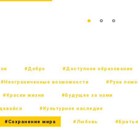
рок
#Добро
#Доступное образование
#Неограниченные возможности
#Рука пом
#Краски жизни
#Будущее за нами
сдавайся
#Культурное наследие
#Сохранение мира
#Любовь
#Братья