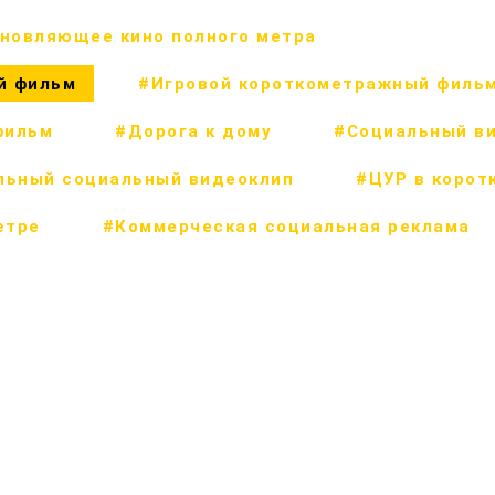
новляющее кино полного метра
й фильм
#Игровой короткометражный филь
фильм
#Дорога к дому
#Социальный в
льный социальный видеоклип
#ЦУР в корот
етре
#Коммерческая социальная реклама