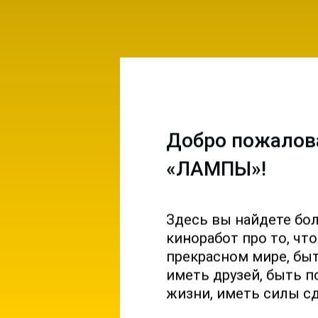
Добро пожалов
«ЛАМПЫ»!
Здесь вы найдете бо
емы и
киноработ про то, чт
ы на
прекрасном мире, б
 и
иметь друзей, быть п
жизни, иметь силы с