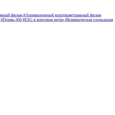
ражный фильм
#Анимационный короткометражный фильм
е
#Пермь-300
#ESG в коротком метре
#Коммерческая социальная