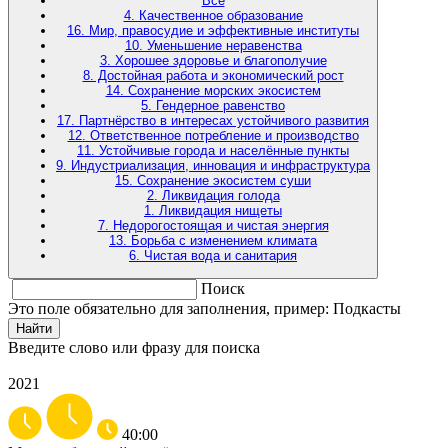
Все
4. Качественное образование
16. Мир, правосудие и эффективные институты
10. Уменьшение неравенства
3. Хорошее здоровье и благополучие
8. Достойная работа и экономический рост
14. Сохранение морских экосистем
5. Гендерное равенство
17. Партнёрство в интересах устойчивого развития
12. Ответственное потребление и производство
11. Устойчивые города и населённые пункты
9. Индустриализация, инновация и инфраструктура
15. Сохранение экосистем суши
2. Ликвидация голода
1. Ликвидация нищеты
7. Недорогостоящая и чистая энергия
13. Борьба с изменением климата
6. Чистая вода и санитария
Поиск
Это поле обязательно для заполнения, пример: Подкасты
Найти
Введите слово или фразу для поиска
2021
40:00