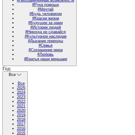
#Неограниченные возможности
#Рука помощи
#Мечтай
#Будь человеком
#Краски жизни
#Будущее за нами
#Истории людей
#Никогда не сдавайся
#Культурное наследие
#Дыхание природы
#Семья
#Сохранение мира
#Любовь
#Братья наши меньшие
Год:
Все
Все
2025
2024
2023
2022
2021
2020
2019
2018
2017
2016
2015