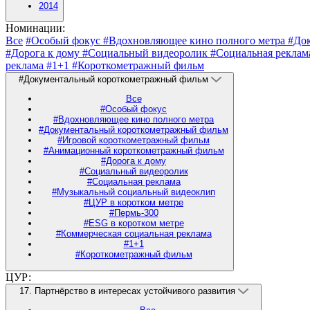
2014
Номинации:
Все
#Особый фокус
#Вдохновляющее кино полного метра
#До
#Дорога к дому
#Социальный видеоролик
#Социальная рекла
реклама
#1+1
#Короткометражный фильм
#Документальный короткометражный фильм
Все
#Особый фокус
#Вдохновляющее кино полного метра
#Документальный короткометражный фильм
#Игровой короткометражный фильм
#Анимационный короткометражный фильм
#Дорога к дому
#Социальный видеоролик
#Социальная реклама
#Музыкальный социальный видеоклип
#ЦУР в коротком метре
#Пермь-300
#ESG в коротком метре
#Коммерческая социальная реклама
#1+1
#Короткометражный фильм
ЦУР:
17. Партнёрство в интересах устойчивого развития