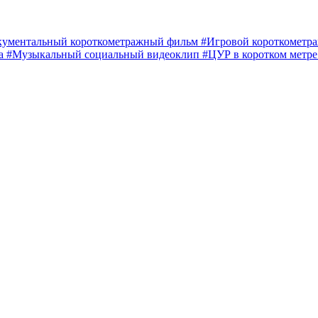
кументальный короткометражный фильм
#Игровой короткомет
ма
#Музыкальный социальный видеоклип
#ЦУР в коротком метр