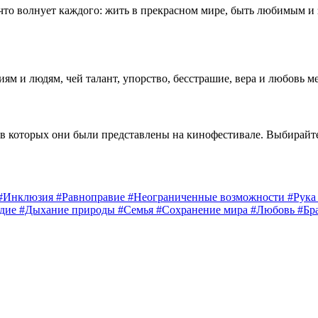
 что волнует каждого: жить в прекрасном мире, быть любимым и
 и людям, чей талант, упорство, бесстрашие, вера и любовь м
 в которых они были представлены на кинофестивале. Выбирайт
#Инклюзия
#Равноправие
#Неограниченные возможности
#Рук
едие
#Дыхание природы
#Семья
#Сохранение мира
#Любовь
#Бр