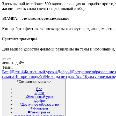
Здесь вы найдете более 500 вдохновляющих киноработ про то,
жизни, иметь силы сделать правильный выбор
«ЛАМПА» – это кино, которое вдохновляет
Киноработы фестиваля посвящены жизнеутверждающим историям
Приятного просмотра!
Для вашего удобства фильмы разделены на темы и номинации,
день за днём
Темы:
Все
#Дети
#Жизненный урок
#Добро
#Доступное образование
нами
#Истории людей
#Никогда не сдавайся
#Культурное насл
#Сохранение мира
Все
#Дети
#Жизненный урок
#Добро
#Доступное образование
#Инклюзия
#Равноправие