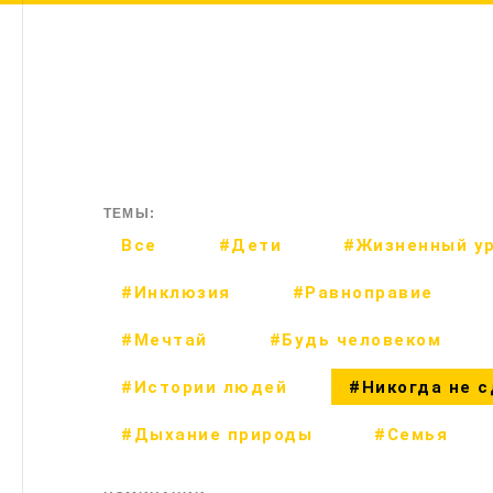
ТЕМЫ:
Все
#Дети
#Жизненный у
#Инклюзия
#Равноправие
#Мечтай
#Будь человеком
#Истории людей
#Никогда не 
#Дыхание природы
#Семья