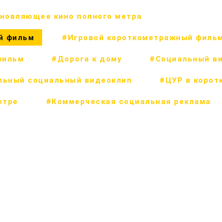
новляющее кино полного метра
й фильм
#Игровой короткометражный филь
фильм
#Дорога к дому
#Социальный в
льный социальный видеоклип
#ЦУР в корот
етре
#Коммерческая социальная реклама