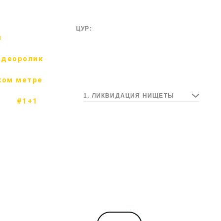
ЦУР:
м
идеоролик
ком метре
1. ЛИКВИДАЦИЯ НИЩЕТЫ
#1+1