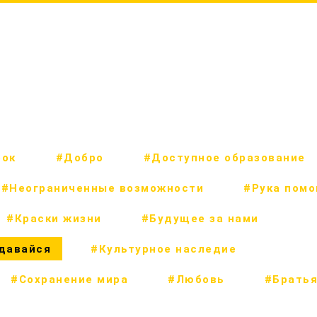
рок
#Добро
#Доступное образование
#Неограниченные возможности
#Рука пом
#Краски жизни
#Будущее за нами
сдавайся
#Культурное наследие
#Сохранение мира
#Любовь
#Братья