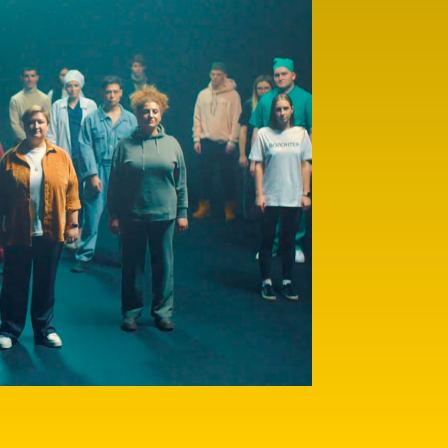
Здесь вы найдете бо
киноработ про то, чт
прекрасном мире, б
иметь друзей, быть п
жизни, иметь силы с