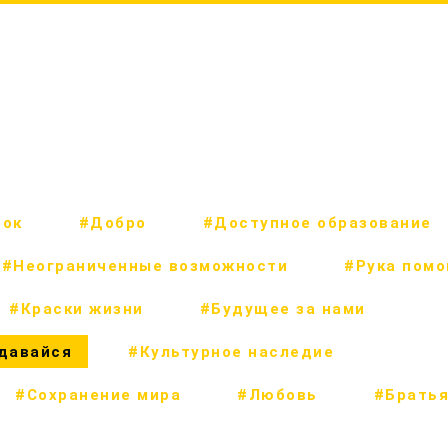
рок
#Добро
#Доступное образование
#Неограниченные возможности
#Рука пом
#Краски жизни
#Будущее за нами
сдавайся
#Культурное наследие
#Сохранение мира
#Любовь
#Братья