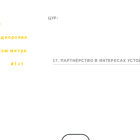
ЦУР:
м
идеоролик
ком метре
17. ПАРТНЁРСТВО В ИНТЕРЕСАХ УСТ
#1+1