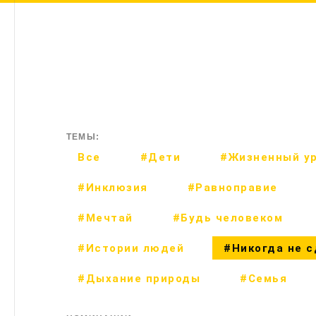
ТЕМЫ:
Все
#Дети
#Жизненный у
#Инклюзия
#Равноправие
#Мечтай
#Будь человеком
#Истории людей
#Никогда не 
#Дыхание природы
#Семья