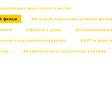
новляющее кино полного метра
й фильм
#Игровой короткометражный филь
фильм
#Дорога к дому
#Социальный в
льный социальный видеоклип
#ЦУР в корот
етре
#Коммерческая социальная реклама