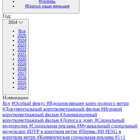
#Любовь
#Братья наши меньшие
Год:
2014
Все
2025
2024
2023
2022
2021
2020
2019
2018
2017
2016
2015
2014
Номинации:
Все
#Особый фокус
#Вдохновляющее кино полного метра
#Документальный короткометражный фильм
#Игровой
короткометражный фильм
#Анимационный
короткометражный фильм
#Дорога к дому
#Социальный
видеоролик
#Социальная реклама
#Музыкальный социальный
видеоклип
#ЦУР в коротком метре
#Пермь-300
#ESG в
коротком метре
#Коммерческая социальная реклама
#1+1