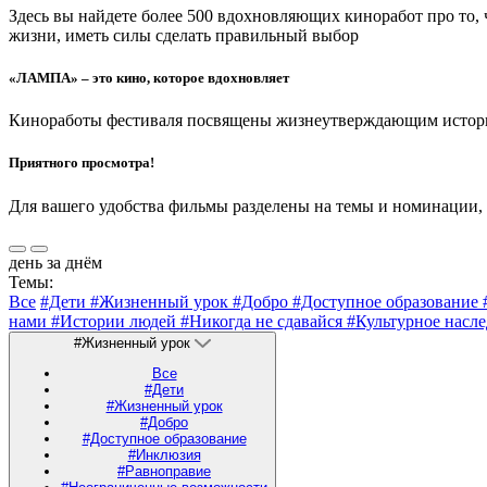
Здесь вы найдете более 500 вдохновляющих киноработ про то,
жизни, иметь силы сделать правильный выбор
«ЛАМПА» – это кино, которое вдохновляет
Киноработы фестиваля посвящены жизнеутверждающим историям
Приятного просмотра!
Для вашего удобства фильмы разделены на темы и номинации,
день за днём
Темы:
Все
#Дети
#Жизненный урок
#Добро
#Доступное образование
нами
#Истории людей
#Никогда не сдавайся
#Культурное насл
#Жизненный урок
Все
#Дети
#Жизненный урок
#Добро
#Доступное образование
#Инклюзия
#Равноправие