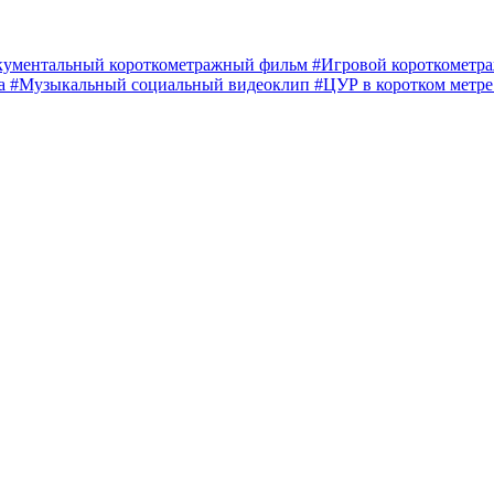
кументальный короткометражный фильм
#Игровой короткомет
ма
#Музыкальный социальный видеоклип
#ЦУР в коротком метр