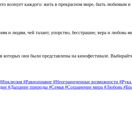
 что волнует каждого: жить в прекрасном мире, быть любимым и
 и людям, чей талант, упорство, бесстрашие, вера и любовь м
 в которых они были представлены на кинофестивале. Выбирайт
#Инклюзия
#Равноправие
#Неограниченные возможности
#Рук
едие
#Дыхание природы
#Семья
#Сохранение мира
#Любовь
#Бр