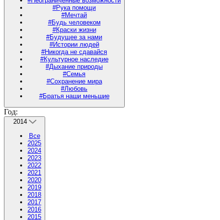
#Неограниченные возможности
#Рука помощи
#Мечтай
#Будь человеком
#Краски жизни
#Будущее за нами
#Истории людей
#Никогда не сдавайся
#Культурное наследие
#Дыхание природы
#Семья
#Сохранение мира
#Любовь
#Братья наши меньшие
Год:
2014
Все
2025
2024
2023
2022
2021
2020
2019
2018
2017
2016
2015