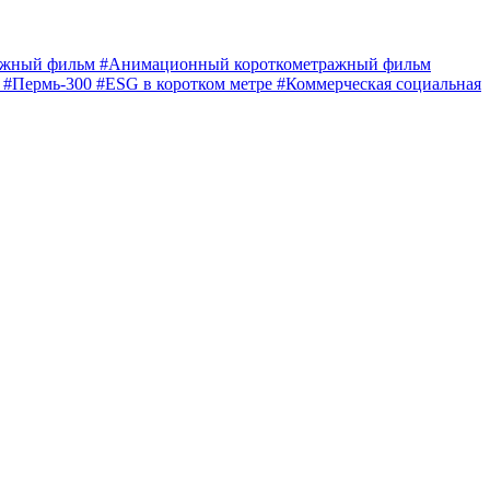
ражный фильм
#Анимационный короткометражный фильм
е
#Пермь-300
#ESG в коротком метре
#Коммерческая социальная