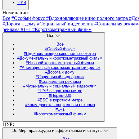
2014
Номинации:
Все
#Особый фокус
#Вдохновляющее кино полного метра
#До
#Дорога к дому
#Социальный видеоролик
#Социальная рекла
реклама
#1+1
#Короткометражный фильм
Все
Все
#Особый фокус
#Вдохновляющее кино полного метра
#Документальный короткометражный фильм
#Игровой короткометражный фильм
#Анимационный короткометражный фильм
#Дорога к дому
#Социальный видеоролик
#Социальная реклама
#Музыкальный социальный видеоклип
#ЦУР в коротком метре
#Пермь-300
#ESG в коротком метре
#Коммерческая социальная реклама
#1+1
#Короткометражный фильм
ЦУР:
16. Мир, правосудие и эффективные институты