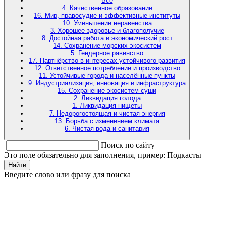
Все
4. Качественное образование
16. Мир, правосудие и эффективные институты
10. Уменьшение неравенства
3. Хорошее здоровье и благополучие
8. Достойная работа и экономический рост
14. Сохранение морских экосистем
5. Гендерное равенство
17. Партнёрство в интересах устойчивого развития
12. Ответственное потребление и производство
11. Устойчивые города и населённые пункты
9. Индустриализация, инновация и инфраструктура
15. Сохранение экосистем суши
2. Ликвидация голода
1. Ликвидация нищеты
7. Недорогостоящая и чистая энергия
13. Борьба с изменением климата
6. Чистая вода и санитария
Поиск по сайту
Это поле обязательно для заполнения, пример: Подкасты
Найти
Введите слово или фразу для поиска