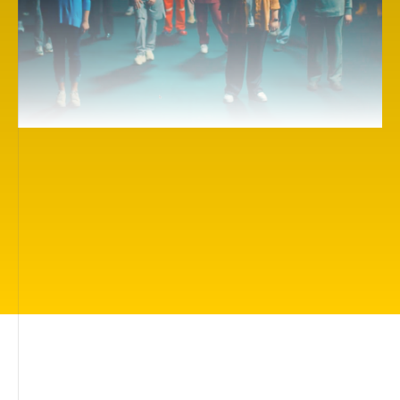
Здесь вы найдете более 500 вдохновляющих
киноработ про то, что волнует каждого: жить
в прекрасном мире, быть любимым и
защищённым, иметь друзей, быть понятым,
найти своё место в жизни, иметь силы
сделать правильный выбор