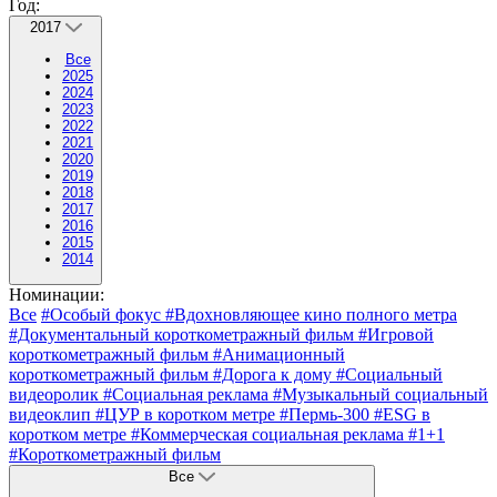
Год:
2017
Все
2025
2024
2023
2022
2021
2020
2019
2018
2017
2016
2015
2014
Номинации:
Все
#Особый фокус
#Вдохновляющее кино полного метра
#Документальный короткометражный фильм
#Игровой
короткометражный фильм
#Анимационный
короткометражный фильм
#Дорога к дому
#Социальный
видеоролик
#Социальная реклама
#Музыкальный социальный
видеоклип
#ЦУР в коротком метре
#Пермь-300
#ESG в
коротком метре
#Коммерческая социальная реклама
#1+1
#Короткометражный фильм
Все