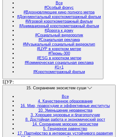
Все
#Особый фокус
#Вдохновляющее кино полного метра
#Документальный короткометражный фильм
#Игровой короткометражный фильм
#Анимационный короткометражный фильм
#Дорога к дому
#Социальный видеоролик
#Социальная реклама
#Музыкальный социальный видеоклип
#ЦУР в коротком метре
#Пермь-300
#ESG в коротком метре
#Коммерческая социальная реклама
#1+1
#Короткометражный фильм
ЦУР:
15. Сохранение экосистем суши
Все
4. Качественное образование
16. Мир, правосудие и эффективные институты
10. Уменьшение неравенства
3. Хорошее здоровье и благополучие
8. Достойная работа и экономический рост
14. Сохранение морских экосистем
5. Гендерное равенство
17. Партнёрство в интересах устойчивого развития