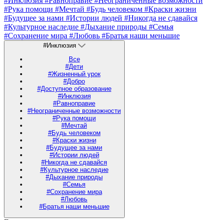
#Инклюзия
#Равноправие
#Неограниченные возможности
#Рука помощи
#Мечтай
#Будь человеком
#Краски жизни
#Будущее за нами
#Истории людей
#Никогда не сдавайся
#Культурное наследие
#Дыхание природы
#Семья
#Сохранение мира
#Любовь
#Братья наши меньшие
#Инклюзия
Все
#Дети
#Жизненный урок
#Добро
#Доступное образование
#Инклюзия
#Равноправие
#Неограниченные возможности
#Рука помощи
#Мечтай
#Будь человеком
#Краски жизни
#Будущее за нами
#Истории людей
#Никогда не сдавайся
#Культурное наследие
#Дыхание природы
#Семья
#Сохранение мира
#Любовь
#Братья наши меньшие