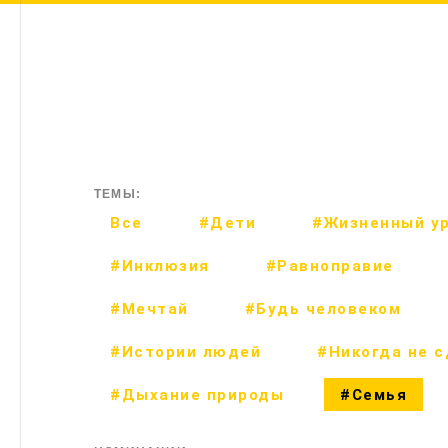
ТЕМЫ:
Все
#Дети
#Жизненный у
#Инклюзия
#Равноправие
#Мечтай
#Будь человеком
#Истории людей
#Никогда не 
#Дыхание природы
#Семья