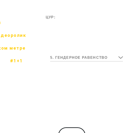
ЦУР:
м
идеоролик
ком метре
5. ГЕНДЕРНОЕ РАВЕНСТВО
#1+1