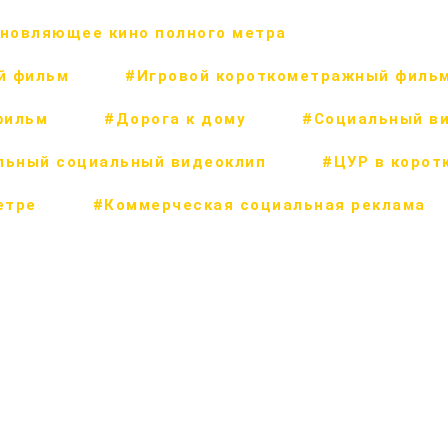
новляющее кино полного метра
й фильм
#Игровой короткометражный филь
фильм
#Дорога к дому
#Социальный в
льный социальный видеоклип
#ЦУР в корот
етре
#Коммерческая социальная реклама