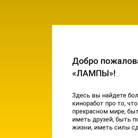
Добро пожалов
«ЛАМПЫ»!
Здесь вы найдете бо
емы и
киноработ про то, чт
ы на
прекрасном мире, б
 и
иметь друзей, быть п
жизни, иметь силы с