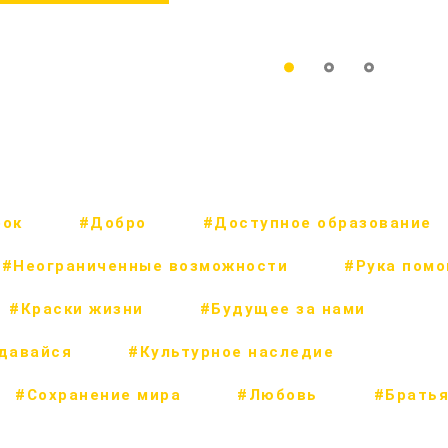
рок
#Добро
#Доступное образование
#Неограниченные возможности
#Рука пом
#Краски жизни
#Будущее за нами
сдавайся
#Культурное наследие
#Сохранение мира
#Любовь
#Братья