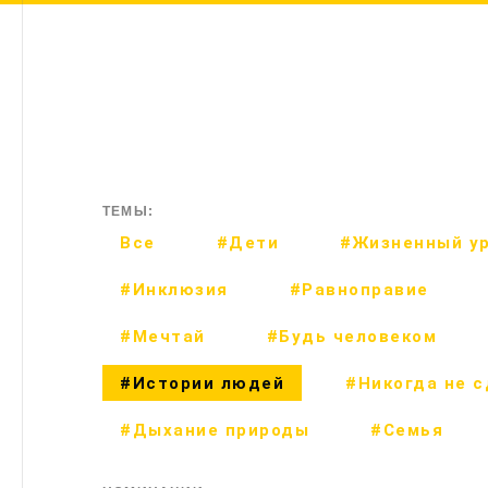
ТЕМЫ:
Все
#Дети
#Жизненный у
#Инклюзия
#Равноправие
#Мечтай
#Будь человеком
#Истории людей
#Никогда не 
#Дыхание природы
#Семья