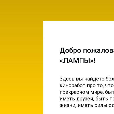
Добро пожалов
«ЛАМПЫ»!
Здесь вы найдете бо
емы и
киноработ про то, чт
ы на
прекрасном мире, б
 и
иметь друзей, быть п
жизни, иметь силы с