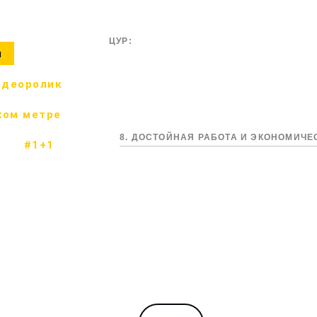
ЦУР:
м
идеоролик
ком метре
8. ДОСТОЙНАЯ РАБОТА И ЭКОНОМИЧЕ
#1+1