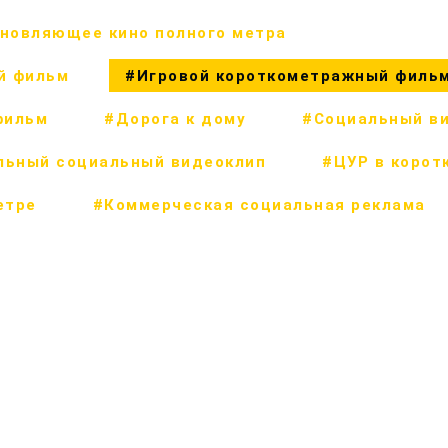
новляющее кино полного метра
й фильм
#Игровой короткометражный филь
фильм
#Дорога к дому
#Социальный в
льный социальный видеоклип
#ЦУР в корот
етре
#Коммерческая социальная реклама