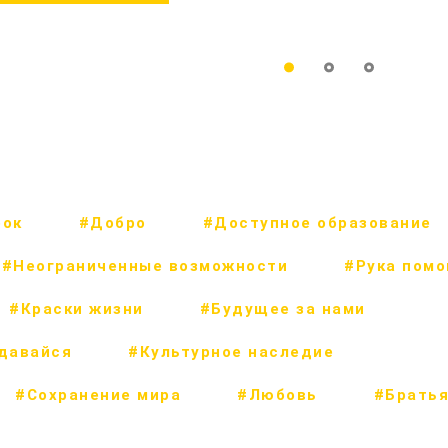
рок
#Добро
#Доступное образование
#Неограниченные возможности
#Рука пом
#Краски жизни
#Будущее за нами
сдавайся
#Культурное наследие
#Сохранение мира
#Любовь
#Братья