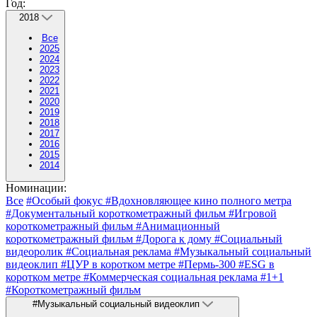
Год:
2018
Все
2025
2024
2023
2022
2021
2020
2019
2018
2017
2016
2015
2014
Номинации:
Все
#Особый фокус
#Вдохновляющее кино полного метра
#Документальный короткометражный фильм
#Игровой
короткометражный фильм
#Анимационный
короткометражный фильм
#Дорога к дому
#Социальный
видеоролик
#Социальная реклама
#Музыкальный социальный
видеоклип
#ЦУР в коротком метре
#Пермь-300
#ESG в
коротком метре
#Коммерческая социальная реклама
#1+1
#Короткометражный фильм
#Музыкальный социальный видеоклип