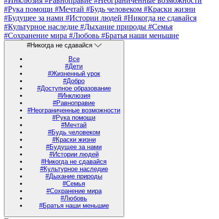
#Инклюзия
#Равноправие
#Неограниченные возможности
#Рука помощи
#Мечтай
#Будь человеком
#Краски жизни
#Будущее за нами
#Истории людей
#Никогда не сдавайся
#Культурное наследие
#Дыхание природы
#Семья
#Сохранение мира
#Любовь
#Братья наши меньшие
#Никогда не сдавайся
Все
#Дети
#Жизненный урок
#Добро
#Доступное образование
#Инклюзия
#Равноправие
#Неограниченные возможности
#Рука помощи
#Мечтай
#Будь человеком
#Краски жизни
#Будущее за нами
#Истории людей
#Никогда не сдавайся
#Культурное наследие
#Дыхание природы
#Семья
#Сохранение мира
#Любовь
#Братья наши меньшие