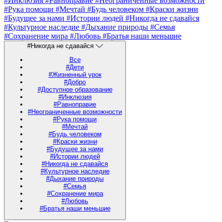
#Инклюзия
#Равноправие
#Неограниченные возможности
#Рука помощи
#Мечтай
#Будь человеком
#Краски жизни
#Будущее за нами
#Истории людей
#Никогда не сдавайся
#Культурное наследие
#Дыхание природы
#Семья
#Сохранение мира
#Любовь
#Братья наши меньшие
#Никогда не сдавайся
Все
#Дети
#Жизненный урок
#Добро
#Доступное образование
#Инклюзия
#Равноправие
#Неограниченные возможности
#Рука помощи
#Мечтай
#Будь человеком
#Краски жизни
#Будущее за нами
#Истории людей
#Никогда не сдавайся
#Культурное наследие
#Дыхание природы
#Семья
#Сохранение мира
#Любовь
#Братья наши меньшие