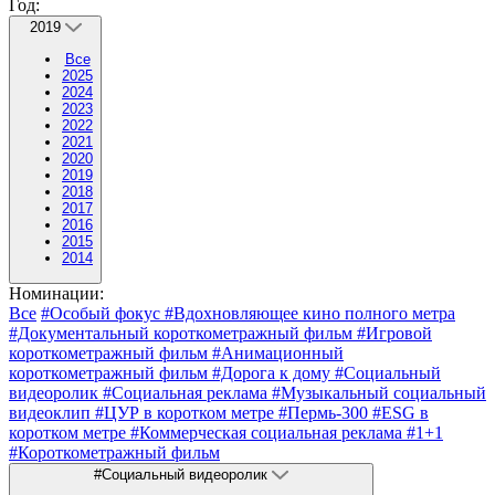
Год:
2019
Все
2025
2024
2023
2022
2021
2020
2019
2018
2017
2016
2015
2014
Номинации:
Все
#Особый фокус
#Вдохновляющее кино полного метра
#Документальный короткометражный фильм
#Игровой
короткометражный фильм
#Анимационный
короткометражный фильм
#Дорога к дому
#Социальный
видеоролик
#Социальная реклама
#Музыкальный социальный
видеоклип
#ЦУР в коротком метре
#Пермь-300
#ESG в
коротком метре
#Коммерческая социальная реклама
#1+1
#Короткометражный фильм
#Социальный видеоролик