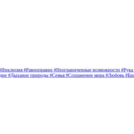
#Инклюзия
#Равноправие
#Неограниченные возможности
#Рук
едие
#Дыхание природы
#Семья
#Сохранение мира
#Любовь
#Бр