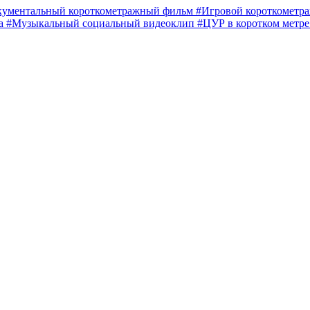
кументальный короткометражный фильм
#Игровой короткомет
ма
#Музыкальный социальный видеоклип
#ЦУР в коротком метр