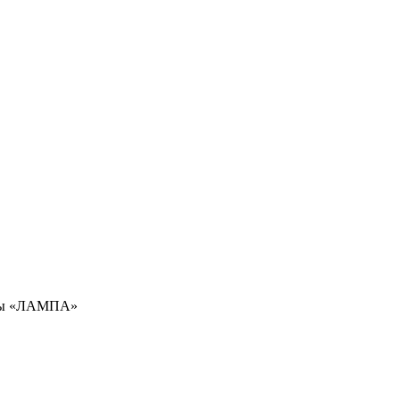
амы «ЛАМПА»