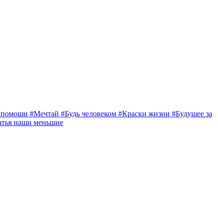
а помощи
#Мечтай
#Будь человеком
#Краски жизни
#Будущее за
атья наши меньшие