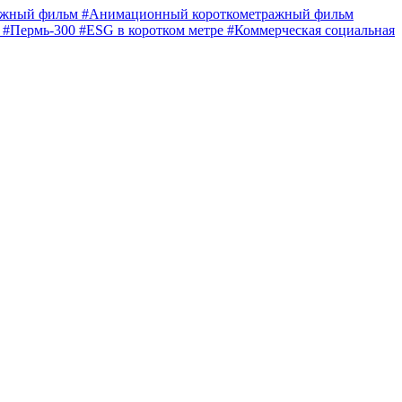
ражный фильм
#Анимационный короткометражный фильм
е
#Пермь-300
#ESG в коротком метре
#Коммерческая социальная