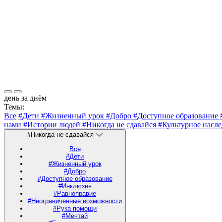
день за днём
Темы:
Все
#Дети
#Жизненный урок
#Добро
#Доступное образование
нами
#Истории людей
#Никогда не сдавайся
#Культурное насл
#Никогда не сдавайся
Все
#Дети
#Жизненный урок
#Добро
#Доступное образование
#Инклюзия
#Равноправие
#Неограниченные возможности
#Рука помощи
#Мечтай