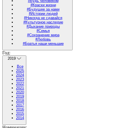
#Будь человеком
#Краски жизни
#Будущее за нами
#Истории людей
#Никогда не сдавайся
#Культурное наследие
#Дыхание природы
#Семья
#Сохранение мира
#Любовь
#Братья наши меньшие
Год:
2019
Все
2025
2024
2023
2022
2021
2020
2019
2018
2017
2016
2015
2014
Номинации: