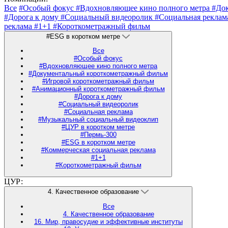
Все
#Особый фокус
#Вдохновляющее кино полного метра
#До
#Дорога к дому
#Социальный видеоролик
#Социальная рекла
реклама
#1+1
#Короткометражный фильм
#ESG в коротком метре
Все
#Особый фокус
#Вдохновляющее кино полного метра
#Документальный короткометражный фильм
#Игровой короткометражный фильм
#Анимационный короткометражный фильм
#Дорога к дому
#Социальный видеоролик
#Социальная реклама
#Музыкальный социальный видеоклип
#ЦУР в коротком метре
#Пермь-300
#ESG в коротком метре
#Коммерческая социальная реклама
#1+1
#Короткометражный фильм
ЦУР:
4. Качественное образование
Все
4. Качественное образование
16. Мир, правосудие и эффективные институты