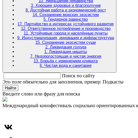
10. Уменьшение неравенства
3. Хорошее здоровье и благополучие
8. Достойная работа и экономический рост
14. Сохранение морских экосистем
5. Гендерное равенство
17. Партнёрство в интересах устойчивого развития
12. Ответственное потребление и производство
11. Устойчивые города и населённые пункты
9. Индустриализация, инновация и инфраструктура
15. Сохранение экосистем суши
2. Ликвидация голода
1. Ликвидация нищеты
7. Недорогостоящая и чистая энергия
13. Борьба с изменением климата
6. Чистая вода и санитария
Поиск по сайту
Это поле обязательно для заполнения, пример: Подкасты
Найти
Введите слово или фразу для поиска
Международный кинофестиваль социально ориентированных 