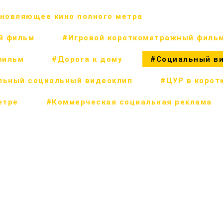
новляющее кино полного метра
й фильм
#Игровой короткометражный филь
фильм
#Дорога к дому
#Социальный в
льный социальный видеоклип
#ЦУР в корот
етре
#Коммерческая социальная реклама