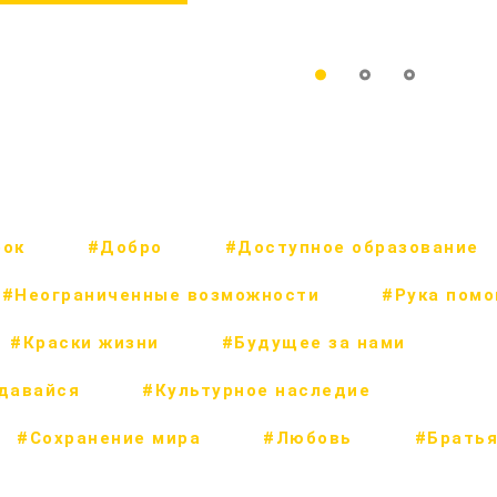
рок
#Добро
#Доступное образование
#Неограниченные возможности
#Рука пом
#Краски жизни
#Будущее за нами
сдавайся
#Культурное наследие
#Сохранение мира
#Любовь
#Братья