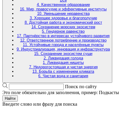
Все
4. Качественное образование
16. Мир, правосудие и эффективные институты
10. Уменьшение неравенства
3. Хорошее здоровье и благополучие
8. Достойная работа и экономический рост
14. Сохранение морских экосистем
5. Гендерное равенство
17. Партнёрство в интересах устойчивого развития
12. Ответственное потребление и производство
11. Устойчивые города и населённые пункты
9. Индустриализация, инновация и инфраструктура
15. Сохранение экосистем суши
2. Ликвидация голода
1. Ликвидация нищеты
7. Недорогостоящая и чистая энергия
13. Борьба с изменением климата
6. Чистая вода и санитария
Поиск по сайту
Это поле обязательно для заполнения, пример: Подкасты
Найти
Введите слово или фразу для поиска