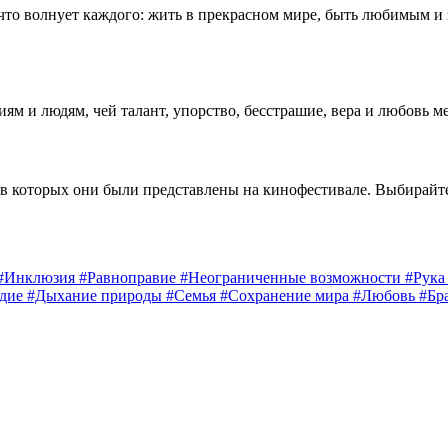
 что волнует каждого: жить в прекрасном мире, быть любимым и
 и людям, чей талант, упорство, бесстрашие, вера и любовь м
 в которых они были представлены на кинофестивале. Выбирайт
#Инклюзия
#Равноправие
#Неограниченные возможности
#Рук
едие
#Дыхание природы
#Семья
#Сохранение мира
#Любовь
#Бр