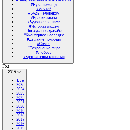
#Неограниченные возможности
#Рука помощи
#Мечтай
#Будь человеком
#Краски жизни
#Будущее за нами
#Истории людей
#Никогда не сдавайся
#Культурное наследие
#Дыхание природы
#Семья
#Сохранение мира
#Любовь
#Братья наши меньшие
Год:
2019
Все
2025
2024
2023
2022
2021
2020
2019
2018
2017
2016
2015