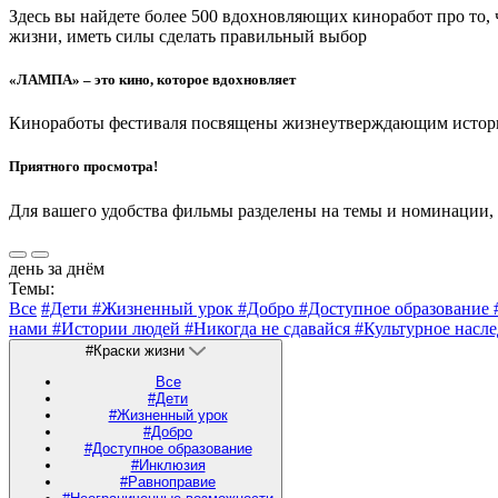
Здесь вы найдете более 500 вдохновляющих киноработ про то,
жизни, иметь силы сделать правильный выбор
«ЛАМПА» – это кино, которое вдохновляет
Киноработы фестиваля посвящены жизнеутверждающим историям
Приятного просмотра!
Для вашего удобства фильмы разделены на темы и номинации,
день за днём
Темы:
Все
#Дети
#Жизненный урок
#Добро
#Доступное образование
нами
#Истории людей
#Никогда не сдавайся
#Культурное насл
#Краски жизни
Все
#Дети
#Жизненный урок
#Добро
#Доступное образование
#Инклюзия
#Равноправие