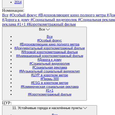
2014
Номинации:
Все
#Особый фокус
#Вдохновляющее кино полного метра
#До
#Дорога к дому
#Социальный видеоролик
#Социальная рекла
реклама
#1+1
#Короткометражный фильм
Все
Все
#Особый фокус
#Вдохновляющее кино полного метра
#Документальный короткометражный фильм
#Игровой короткометражный фильм
#Анимационный короткометражный фильм
#Дорога к дому
#Социальный видеоролик
#Социальная реклама
#Музыкальный социальный видеоклип
#ЦУР в коротком метре
#Пермь-300
#ESG в коротком метре
#Коммерческая социальная реклама
#1+1
#Короткометражный фильм
ЦУР:
11. Устойчивые города и населённые пункты