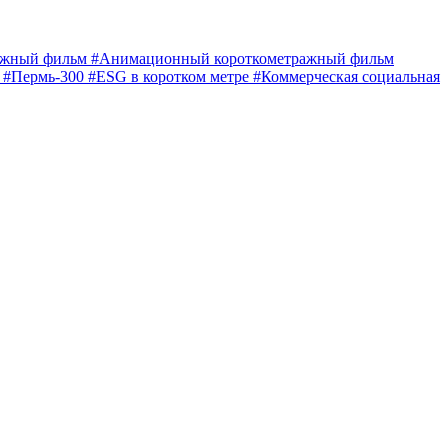
ражный фильм
#Анимационный короткометражный фильм
е
#Пермь-300
#ESG в коротком метре
#Коммерческая социальная