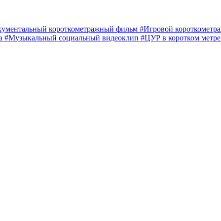
кументальный короткометражный фильм
#Игровой короткомет
ма
#Музыкальный социальный видеоклип
#ЦУР в коротком метр