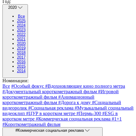
Год:
2020
Все
2025
2024
2023
2022
2021
2020
2019
2018
2017
2016
2015
2014
Номинации:
Все
#Особый фокус
#Вдохновляющее кино полного метра
#Документальный короткометражный фильм
#Игровой
короткометражный фильм
#Анимационный
короткометражный фильм
#Дорога к дому
#Социальный
видеоролик
#Социальная реклама
#Музыкальный социальный
видеоклип
#ЦУР в коротком метре
#Пермь-300
#ESG в
коротком метре
#Коммерческая социальная реклама
#1+1
#Короткометражный фильм
#Коммерческая социальная реклама