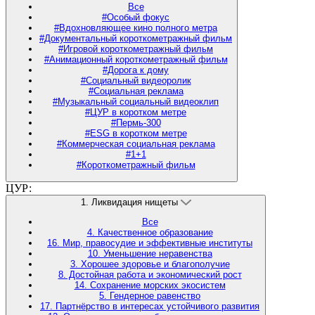
Все
#Особый фокус
#Вдохновляющее кино полного метра
#Документальный короткометражный фильм
#Игровой короткометражный фильм
#Анимационный короткометражный фильм
#Дорога к дому
#Социальный видеоролик
#Социальная реклама
#Музыкальный социальный видеоклип
#ЦУР в коротком метре
#Пермь-300
#ESG в коротком метре
#Коммерческая социальная реклама
#1+1
#Короткометражный фильм
ЦУР:
1. Ликвидация нищеты
Все
4. Качественное образование
16. Мир, правосудие и эффективные институты
10. Уменьшение неравенства
3. Хорошее здоровье и благополучие
8. Достойная работа и экономический рост
14. Сохранение морских экосистем
5. Гендерное равенство
17. Партнёрство в интересах устойчивого развития