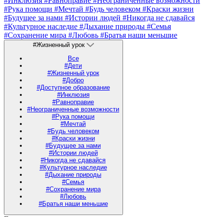
#Инклюзия
#Равноправие
#Неограниченные возможности
#Рука помощи
#Мечтай
#Будь человеком
#Краски жизни
#Будущее за нами
#Истории людей
#Никогда не сдавайся
#Культурное наследие
#Дыхание природы
#Семья
#Сохранение мира
#Любовь
#Братья наши меньшие
#Жизненный урок
Все
#Дети
#Жизненный урок
#Добро
#Доступное образование
#Инклюзия
#Равноправие
#Неограниченные возможности
#Рука помощи
#Мечтай
#Будь человеком
#Краски жизни
#Будущее за нами
#Истории людей
#Никогда не сдавайся
#Культурное наследие
#Дыхание природы
#Семья
#Сохранение мира
#Любовь
#Братья наши меньшие